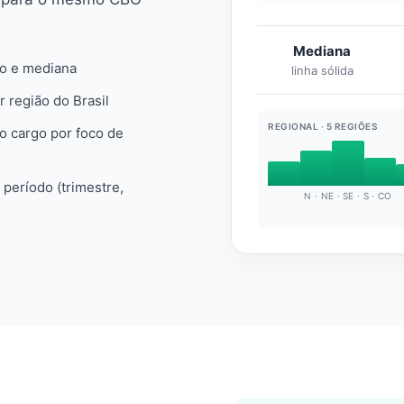
Mediana
io e mediana
linha sólida
r região do Brasil
REGIONAL · 5 REGIÕES
do cargo por foco de
e período (trimestre,
N · NE · SE · S · CO