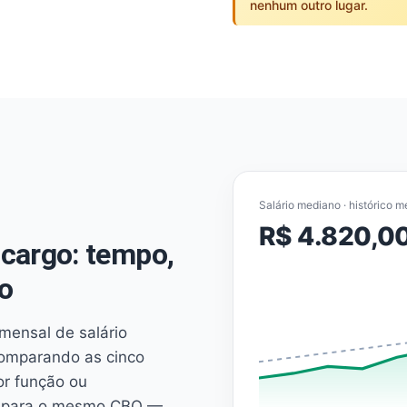
nenhum outro lugar.
Salário mediano · histórico m
R$ 4.820,0
cargo: tempo,
o
mensal de salário
comparando as cinco
or função ou
es para o mesmo CBO —