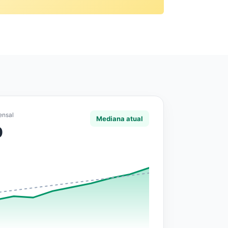
ensal
Mediana atual
0