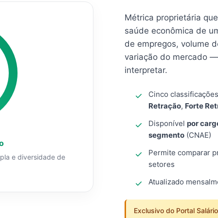
Métrica proprietária qu
saúde econômica de um
de empregos, volume d
variação do mercado — 
interpretar.
Cinco classificaçõe
Retração
,
Forte Re
Disponível
por carg
segmento
(CNAE)
o
Permite comparar pro
mpla e diversidade de
setores
Atualizado mensal
Exclusivo do Portal Salári