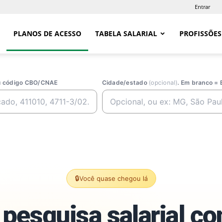
Entrar
PLANOS DE ACESSO
TABELA SALARIAL
PROFISSÕES
ou código CBO/CNAE
Cidade/estado
(opcional)
. Em branco = 
🔒
Você quase chegou lá
pesquisa salarial c