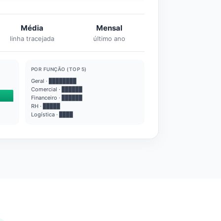
Média
Mensal
linha tracejada
último ano
POR FUNÇÃO (TOP 5)
Geral · ████████
Comercial · ██████
Financeiro · ██████
RH · █████
Logística · ████