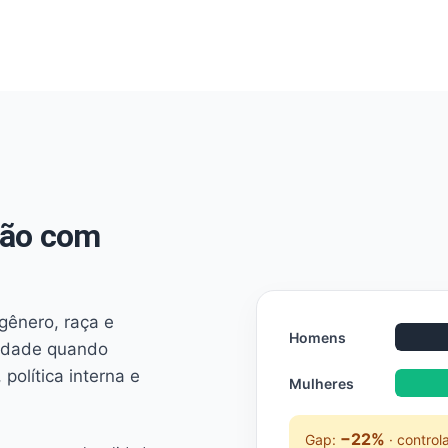
não com
 gênero, raça e
Homens
ridade quando
 política interna e
Mulheres
−22%
Gap:
· control