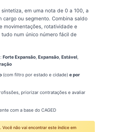
e sintetiza, em uma nota de 0 a 100, a
 cargo ou segmento. Combina saldo
e movimentações, rotatividade e
tudo num único número fácil de
s:
Forte Expansão
,
Expansão
,
Estável
,
tração
o
(com filtro por estado e cidade)
e por
fissões, priorizar contratações e avaliar
mente com a base do CAGED
o. Você não vai encontrar este índice em