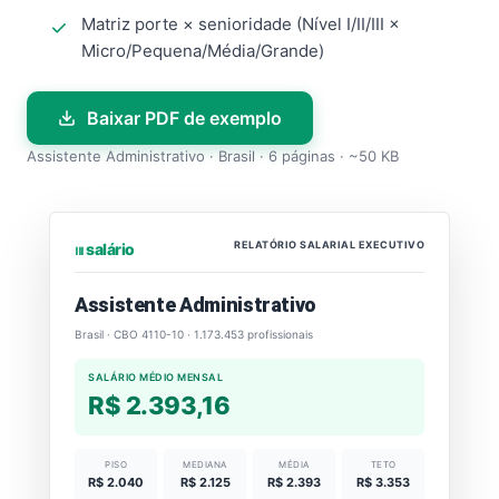
Matriz porte × senioridade (Nível I/II/III ×
Micro/Pequena/Média/Grande)
Baixar PDF de exemplo
Assistente Administrativo · Brasil · 6 páginas · ~50 KB
RELATÓRIO SALARIAL EXECUTIVO
⏐⏐⏐ salário
Assistente Administrativo
Brasil · CBO 4110-10 · 1.173.453 profissionais
SALÁRIO MÉDIO MENSAL
R$ 2.393,16
PISO
MEDIANA
MÉDIA
TETO
R$ 2.040
R$ 2.125
R$ 2.393
R$ 3.353