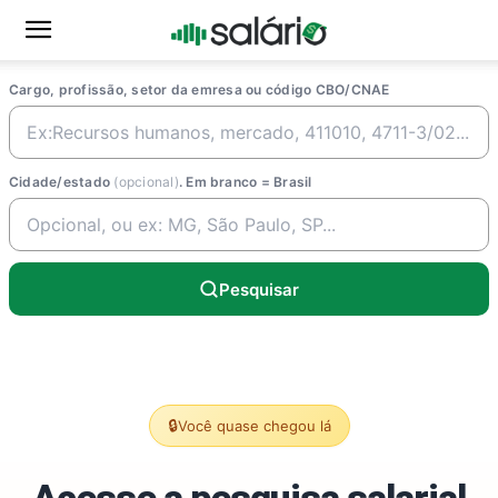
Cargo, profissão, setor da emresa ou código CBO/CNAE
Cidade/estado
(opcional)
. Em branco = Brasil
Pesquisar
🔒
Você quase chegou lá