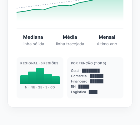
Mediana
Média
Mensal
linha sólida
linha tracejada
último ano
REGIONAL · 5 REGIÕES
POR FUNÇÃO (TOP 5)
Geral · ████████
Comercial · ██████
Financeiro · ██████
RH · █████
N · NE · SE · S · CO
Logística · ████