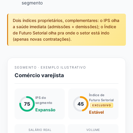
segmento
Dois índices proprietários, complementares: o IPS olha
a saúde imediata (admissões + demissões); o Índice
de Futuro Setorial olha pra onde o setor está indo
(apenas novas contratações).
SEGMENTO · EXEMPLO ILUSTRATIVO
Comércio varejista
Índice de
IPS do
Futuro Setorial
segmento
75
45
EXCLUSIVO
Expansão
Estável
SALÁRIO REAL
VOLUME