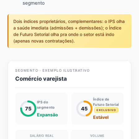
segmento
Dois índices proprietários, complementares: o IPS olha
a saúde imediata (admissões + demissões); o Índice
de Futuro Setorial olha pra onde o setor está indo
(apenas novas contratações).
SEGMENTO · EXEMPLO ILUSTRATIVO
Comércio varejista
Índice de
IPS do
Futuro Setorial
segmento
75
45
EXCLUSIVO
Expansão
Estável
SALÁRIO REAL
VOLUME