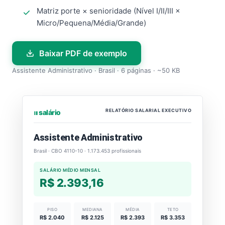
Matriz porte × senioridade (Nível I/II/III ×
Micro/Pequena/Média/Grande)
Baixar PDF de exemplo
Assistente Administrativo · Brasil · 6 páginas · ~50 KB
RELATÓRIO SALARIAL EXECUTIVO
⏐⏐⏐ salário
Assistente Administrativo
Brasil · CBO 4110-10 · 1.173.453 profissionais
SALÁRIO MÉDIO MENSAL
R$ 2.393,16
PISO
MEDIANA
MÉDIA
TETO
R$ 2.040
R$ 2.125
R$ 2.393
R$ 3.353