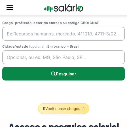
Cargo, profissão, setor da emresa ou código CBO/CNAE
Cidade/estado
(opcional)
. Em branco = Brasil
Pesquisar
🔒
Você quase chegou lá