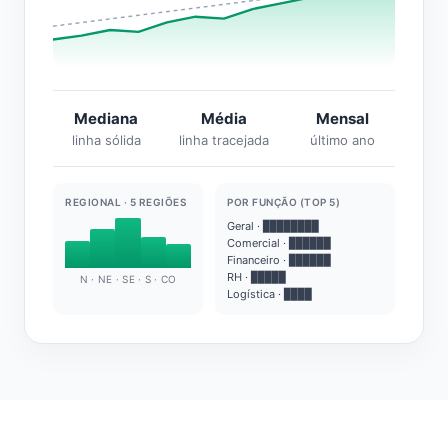
Mediana
Média
Mensal
linha sólida
linha tracejada
último ano
REGIONAL · 5 REGIÕES
POR FUNÇÃO (TOP 5)
Geral · ████████
Comercial · ██████
Financeiro · ██████
RH · █████
N · NE · SE · S · CO
Logística · ████