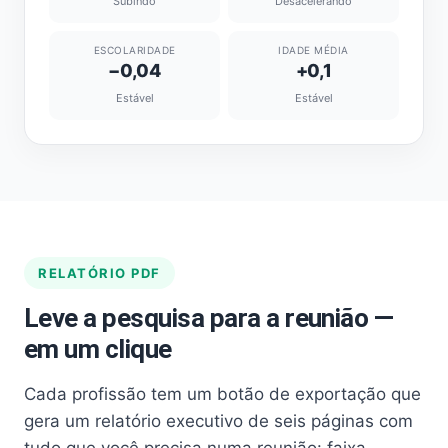
Subindo
Desacelerando
ESCOLARIDADE
IDADE MÉDIA
−0,04
+0,1
Estável
Estável
RELATÓRIO PDF
Leve a pesquisa para a reunião —
em um clique
Cada profissão tem um botão de exportação que
gera um relatório executivo de seis páginas com