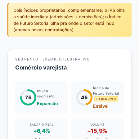
Dois índices proprietários, complementares: o IPS olha
a saúde imediata (admissões + demissões); o Índice
de Futuro Setorial olha pra onde o setor está indo
(apenas novas contratações).
SEGMENTO · EXEMPLO ILUSTRATIVO
Comércio varejista
Índice de
IPS do
Futuro Setorial
segmento
75
45
EXCLUSIVO
Expansão
Estável
SALÁRIO REAL
VOLUME
+6,4%
−15,9%