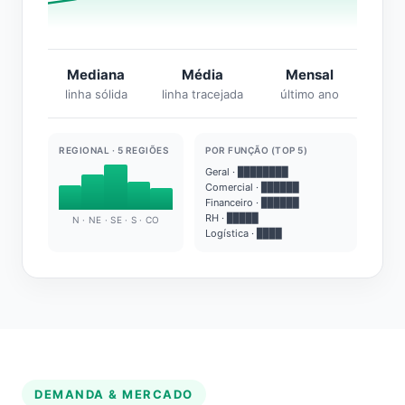
Mediana
Média
Mensal
linha sólida
linha tracejada
último ano
REGIONAL · 5 REGIÕES
POR FUNÇÃO (TOP 5)
Geral · ████████
Comercial · ██████
Financeiro · ██████
RH · █████
N · NE · SE · S · CO
Logística · ████
DEMANDA & MERCADO