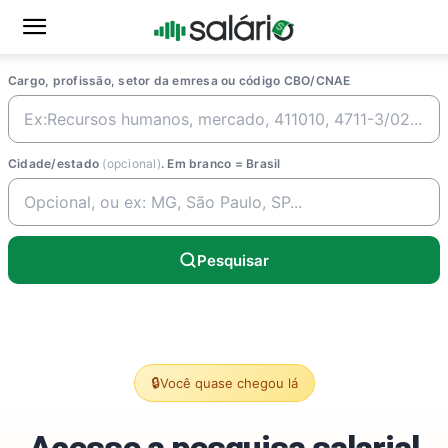
Cargo, profissão, setor da emresa ou código CBO/CNAE
Cidade/estado
(opcional)
. Em branco = Brasil
Pesquisar
🔒
Você quase chegou lá