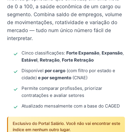
de 0 a 100, a saúde econômica de um cargo ou
segmento. Combina saldo de empregos, volume
de movimentações, rotatividade e variação do
mercado — tudo num único número fácil de
interpretar.
Cinco classificações:
Forte Expansão
,
Expansão
,
Estável
,
Retração
,
Forte Retração
Disponível
por cargo
(com filtro por estado e
cidade)
e por segmento
(CNAE)
Permite comparar profissões, priorizar
contratações e avaliar setores
Atualizado mensalmente com a base do CAGED
Exclusivo do Portal Salário. Você não vai encontrar este
índice em nenhum outro lugar.