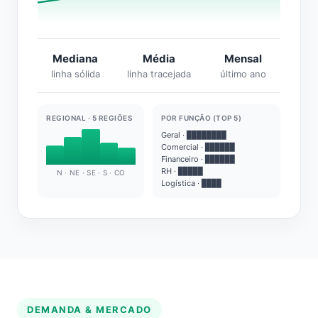
Mediana
Média
Mensal
linha sólida
linha tracejada
último ano
REGIONAL · 5 REGIÕES
POR FUNÇÃO (TOP 5)
Geral · ████████
Comercial · ██████
Financeiro · ██████
RH · █████
N · NE · SE · S · CO
Logística · ████
DEMANDA & MERCADO