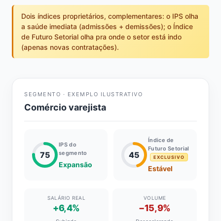
Dois índices proprietários, complementares: o IPS olha
a saúde imediata (admissões + demissões); o Índice
de Futuro Setorial olha pra onde o setor está indo
(apenas novas contratações).
SEGMENTO · EXEMPLO ILUSTRATIVO
Comércio varejista
Índice de
IPS do
Futuro Setorial
segmento
75
45
EXCLUSIVO
Expansão
Estável
SALÁRIO REAL
VOLUME
+6,4%
−15,9%