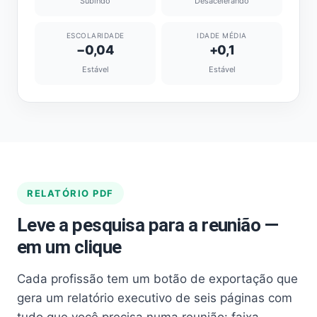
Subindo
Desacelerando
ESCOLARIDADE
IDADE MÉDIA
−0,04
+0,1
Estável
Estável
RELATÓRIO PDF
Leve a pesquisa para a reunião —
em um clique
Cada profissão tem um botão de exportação que
gera um relatório executivo de seis páginas com