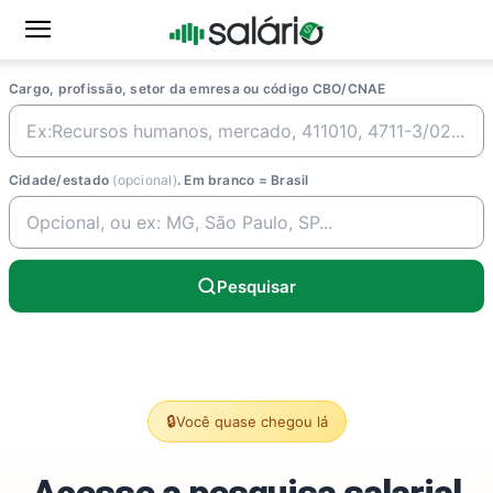
Cargo, profissão, setor da emresa ou código CBO/CNAE
Cidade/estado
(opcional)
. Em branco = Brasil
Pesquisar
🔒
Você quase chegou lá