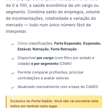
de 0 a 100, a saúde econômica de um cargo ou
segmento. Combina saldo de empregos, volume
de movimentações, rotatividade e variação do
mercado — tudo num único número fácil de
interpretar.
Cinco classificações:
Forte Expansão
,
Expansão
,
Estável
,
Retração
,
Forte Retração
Disponível
por cargo
(com filtro por estado e
cidade)
e por segmento
(CNAE)
Permite comparar profissões, priorizar
contratações e avaliar setores
Atualizado mensalmente com a base do CAGED
Exclusivo do Portal Salário. Você não vai encontrar este
índice em nenhum outro lugar.