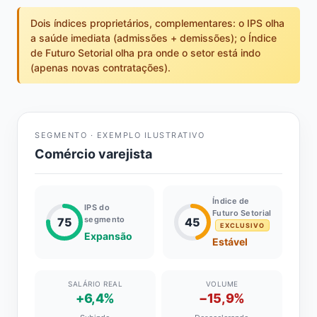
Dois índices proprietários, complementares: o IPS olha
a saúde imediata (admissões + demissões); o Índice
de Futuro Setorial olha pra onde o setor está indo
(apenas novas contratações).
SEGMENTO · EXEMPLO ILUSTRATIVO
Comércio varejista
Índice de
IPS do
Futuro Setorial
segmento
75
45
EXCLUSIVO
Expansão
Estável
SALÁRIO REAL
VOLUME
+6,4%
−15,9%