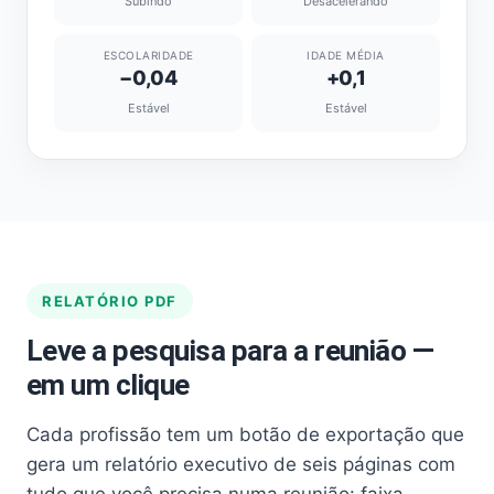
Subindo
Desacelerando
ESCOLARIDADE
IDADE MÉDIA
−0,04
+0,1
Estável
Estável
RELATÓRIO PDF
Leve a pesquisa para a reunião —
em um clique
Cada profissão tem um botão de exportação que
gera um relatório executivo de seis páginas com