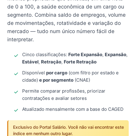
de 0 a 100, a saúde econômica de um cargo ou
segmento. Combina saldo de empregos, volume
de movimentações, rotatividade e variação do
mercado — tudo num único número fácil de
interpretar.
Cinco classificações:
Forte Expansão
,
Expansão
,
Estável
,
Retração
,
Forte Retração
Disponível
por cargo
(com filtro por estado e
cidade)
e por segmento
(CNAE)
Permite comparar profissões, priorizar
contratações e avaliar setores
Atualizado mensalmente com a base do CAGED
Exclusivo do Portal Salário. Você não vai encontrar este
índice em nenhum outro lugar.