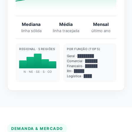
Mediana
Média
Mensal
linha sólida
linha tracejada
último ano
REGIONAL · 5 REGIÕES
POR FUNÇÃO (TOP 5)
Geral · ████████
Comercial · ██████
Financeiro · ██████
RH · █████
N · NE · SE · S · CO
Logística · ████
DEMANDA & MERCADO