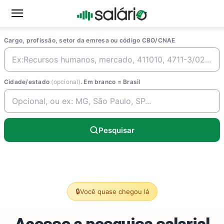
Cargo, profissão, setor da emresa ou código CBO/CNAE
Cidade/estado
(opcional)
. Em branco = Brasil
Pesquisar
🔒
Você quase chegou lá