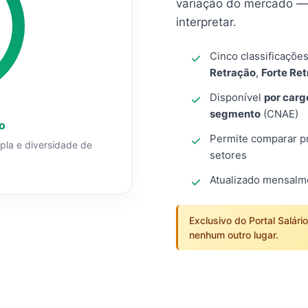
variação do mercado — 
interpretar.
Cinco classificaçõe
Retração
,
Forte Re
Disponível
por carg
segmento
(CNAE)
o
Permite comparar pro
mpla e diversidade de
setores
Atualizado mensal
Exclusivo do Portal Salári
nenhum outro lugar.