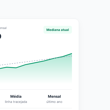
ensal
Mediana atual
0
Média
Mensal
linha tracejada
último ano