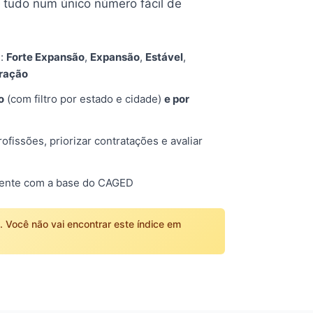
tudo num único número fácil de
s:
Forte Expansão
,
Expansão
,
Estável
,
tração
o
(com filtro por estado e cidade)
e por
fissões, priorizar contratações e avaliar
mente com a base do CAGED
o. Você não vai encontrar este índice em