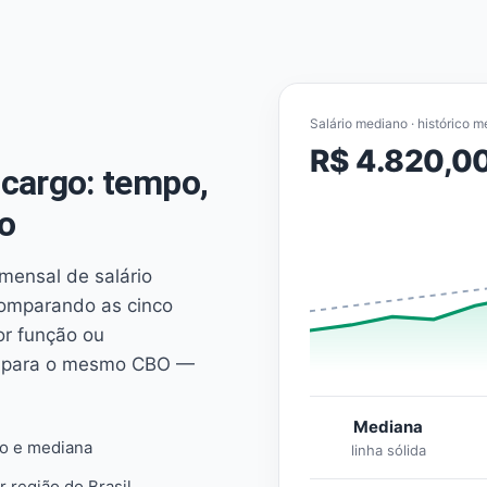
Salário mediano · histórico m
R$ 4.820,0
cargo: tempo,
o
mensal de salário
comparando as cinco
or função ou
es para o mesmo CBO —
Mediana
io e mediana
linha sólida
r região do Brasil