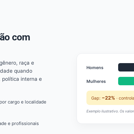
não com
 gênero, raça e
Homens
ridade quando
 política interna e
Mulheres
−22%
Gap:
· control
or cargo e localidade
Exemplo ilustrativo. Os valo
ade e profissionais