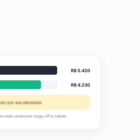
R$ 5.420
R$ 4.230
ado por escolaridade
res reais variam por cargo, UF e cidade.