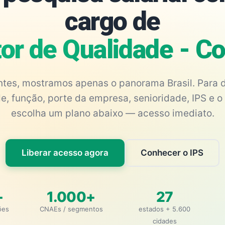
cargo de
or de Qualidade - C
antes, mostramos apenas o panorama Brasil. Para d
e, função, porte da empresa, senioridade, IPS e o 
escolha um plano abaixo — acesso imediato.
Liberar acesso agora
Conhecer o IPS
+
1.000+
27
ões
CNAEs / segmentos
estados + 5.600
cidades