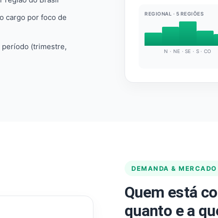
REGIONAL · 5 REGIÕES
do cargo por foco de
e período (trimestre,
N · NE · SE · S · CO
DEMANDA & MERCADO
Quem está co
quanto e a qu