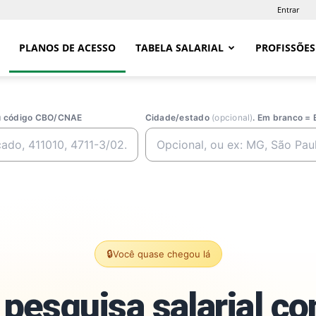
Entrar
PLANOS DE ACESSO
TABELA SALARIAL
PROFISSÕES
ou código CBO/CNAE
Cidade/estado
(opcional)
. Em branco = 
🔒
Você quase chegou lá
pesquisa salarial c