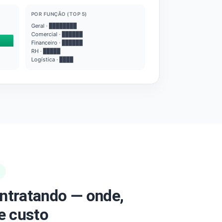
POR FUNÇÃO (TOP 5)
Geral · ████████
Comercial · ██████
Financeiro · ██████
RH · █████
Logística · ████
ntratando — onde,
e custo