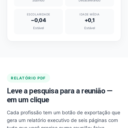
Subindo
Desacelerando
ESCOLARIDADE
IDADE MÉDIA
−0,04
+0,1
Estável
Estável
RELATÓRIO PDF
Leve a pesquisa para a reunião —
em um clique
Cada profissão tem um botão de exportação que
gera um relatório executivo de seis páginas com