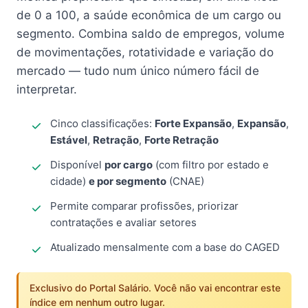
de 0 a 100, a saúde econômica de um cargo ou
segmento. Combina saldo de empregos, volume
de movimentações, rotatividade e variação do
mercado — tudo num único número fácil de
interpretar.
Cinco classificações:
Forte Expansão
,
Expansão
,
Estável
,
Retração
,
Forte Retração
Disponível
por cargo
(com filtro por estado e
cidade)
e por segmento
(CNAE)
Permite comparar profissões, priorizar
contratações e avaliar setores
Atualizado mensalmente com a base do CAGED
Exclusivo do Portal Salário. Você não vai encontrar este
índice em nenhum outro lugar.