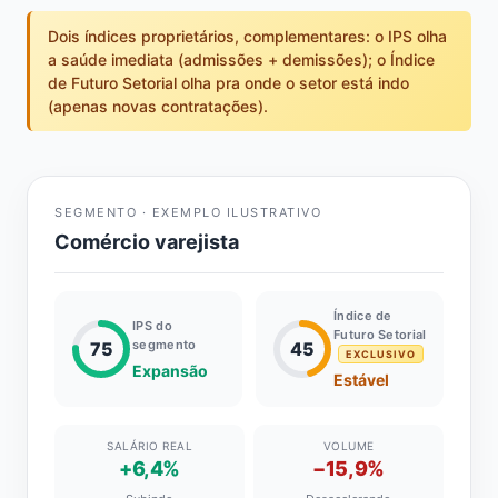
Dois índices proprietários, complementares: o IPS olha
a saúde imediata (admissões + demissões); o Índice
de Futuro Setorial olha pra onde o setor está indo
(apenas novas contratações).
SEGMENTO · EXEMPLO ILUSTRATIVO
Comércio varejista
Índice de
IPS do
Futuro Setorial
segmento
75
45
EXCLUSIVO
Expansão
Estável
SALÁRIO REAL
VOLUME
+6,4%
−15,9%