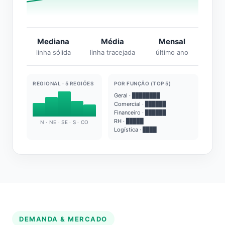
Mediana
Média
Mensal
linha sólida
linha tracejada
último ano
REGIONAL · 5 REGIÕES
POR FUNÇÃO (TOP 5)
Geral · ████████
Comercial · ██████
Financeiro · ██████
RH · █████
N · NE · SE · S · CO
Logística · ████
DEMANDA & MERCADO