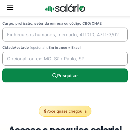
Cargo, profissão, setor da emresa ou código CBO/CNAE
Cidade/estado
(opcional)
. Em branco = Brasil
Pesquisar
🔒
Você quase chegou lá