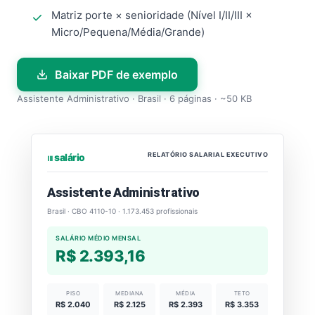
Matriz porte × senioridade (Nível I/II/III ×
Micro/Pequena/Média/Grande)
Baixar PDF de exemplo
Assistente Administrativo · Brasil · 6 páginas · ~50 KB
RELATÓRIO SALARIAL EXECUTIVO
⏐⏐⏐ salário
Assistente Administrativo
Brasil · CBO 4110-10 · 1.173.453 profissionais
SALÁRIO MÉDIO MENSAL
R$ 2.393,16
PISO
MEDIANA
MÉDIA
TETO
R$ 2.040
R$ 2.125
R$ 2.393
R$ 3.353