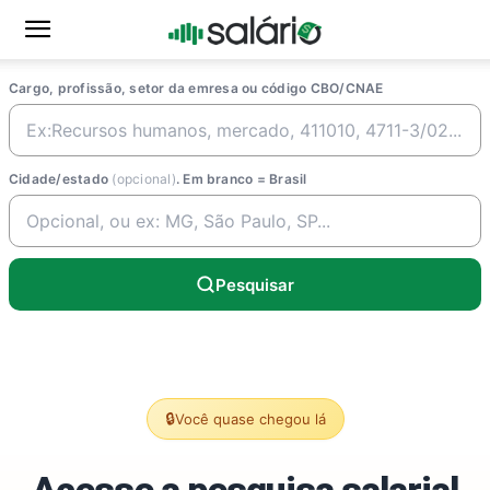
Cargo, profissão, setor da emresa ou código CBO/CNAE
Cidade/estado
(opcional)
. Em branco = Brasil
Pesquisar
🔒
Você quase chegou lá