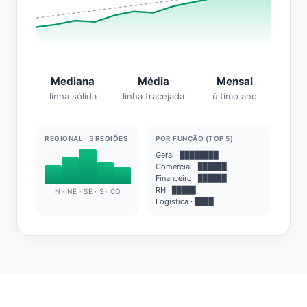
Mediana
Média
Mensal
linha sólida
linha tracejada
último ano
REGIONAL · 5 REGIÕES
POR FUNÇÃO (TOP 5)
Geral · ████████
Comercial · ██████
Financeiro · ██████
RH · █████
N · NE · SE · S · CO
Logística · ████