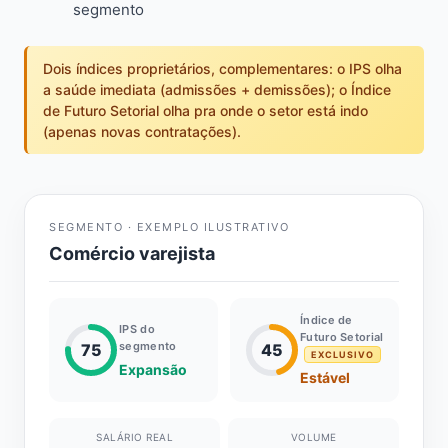
segmento
Dois índices proprietários, complementares: o IPS olha
a saúde imediata (admissões + demissões); o Índice
de Futuro Setorial olha pra onde o setor está indo
(apenas novas contratações).
SEGMENTO · EXEMPLO ILUSTRATIVO
Comércio varejista
Índice de
IPS do
Futuro Setorial
segmento
75
45
EXCLUSIVO
Expansão
Estável
SALÁRIO REAL
VOLUME