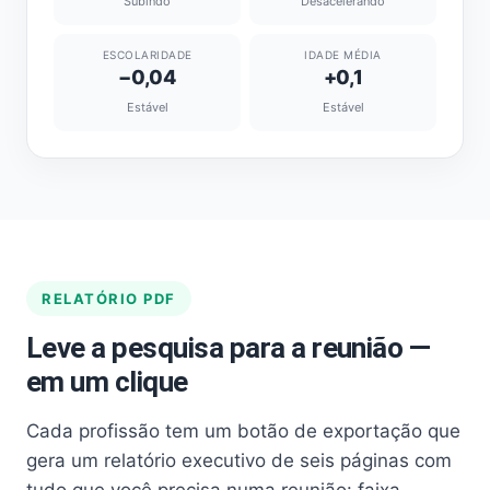
Subindo
Desacelerando
ESCOLARIDADE
IDADE MÉDIA
−0,04
+0,1
Estável
Estável
RELATÓRIO PDF
Leve a pesquisa para a reunião —
em um clique
Cada profissão tem um botão de exportação que
gera um relatório executivo de seis páginas com