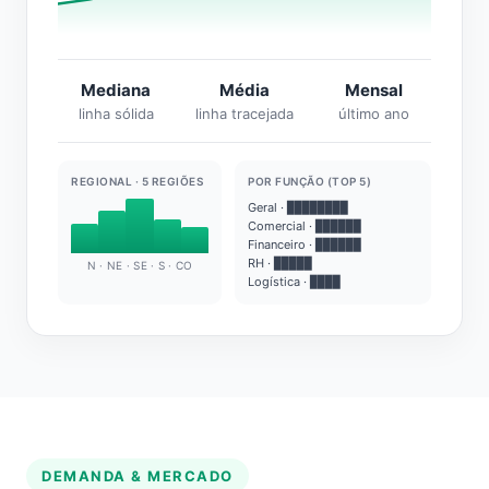
Mediana
Média
Mensal
linha sólida
linha tracejada
último ano
REGIONAL · 5 REGIÕES
POR FUNÇÃO (TOP 5)
Geral · ████████
Comercial · ██████
Financeiro · ██████
RH · █████
N · NE · SE · S · CO
Logística · ████
DEMANDA & MERCADO