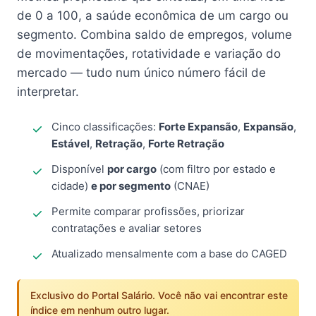
de 0 a 100, a saúde econômica de um cargo ou
segmento. Combina saldo de empregos, volume
de movimentações, rotatividade e variação do
mercado — tudo num único número fácil de
interpretar.
Cinco classificações:
Forte Expansão
,
Expansão
,
Estável
,
Retração
,
Forte Retração
Disponível
por cargo
(com filtro por estado e
cidade)
e por segmento
(CNAE)
Permite comparar profissões, priorizar
contratações e avaliar setores
Atualizado mensalmente com a base do CAGED
Exclusivo do Portal Salário. Você não vai encontrar este
índice em nenhum outro lugar.