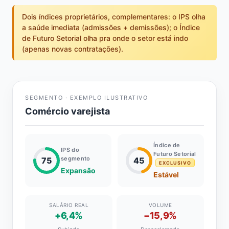
Dois índices proprietários, complementares: o IPS olha
a saúde imediata (admissões + demissões); o Índice
de Futuro Setorial olha pra onde o setor está indo
(apenas novas contratações).
SEGMENTO · EXEMPLO ILUSTRATIVO
Comércio varejista
Índice de
IPS do
Futuro Setorial
segmento
75
45
EXCLUSIVO
Expansão
Estável
SALÁRIO REAL
VOLUME
+6,4%
−15,9%