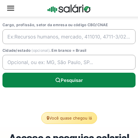
Cargo, profissão, setor da emresa ou código CBO/CNAE
Cidade/estado
(opcional)
. Em branco = Brasil
Pesquisar
🔒
Você quase chegou lá