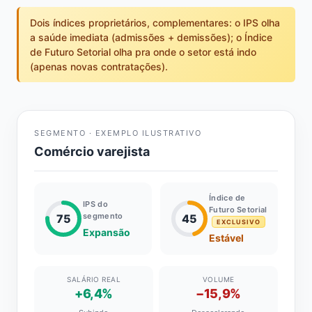
Dois índices proprietários, complementares: o IPS olha
a saúde imediata (admissões + demissões); o Índice
de Futuro Setorial olha pra onde o setor está indo
(apenas novas contratações).
SEGMENTO · EXEMPLO ILUSTRATIVO
Comércio varejista
Índice de
IPS do
Futuro Setorial
segmento
75
45
EXCLUSIVO
Expansão
Estável
SALÁRIO REAL
VOLUME
+6,4%
−15,9%