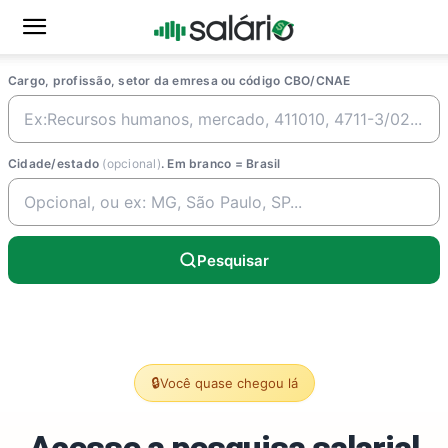
Cargo, profissão, setor da emresa ou código CBO/CNAE
Cidade/estado
(opcional)
. Em branco = Brasil
Pesquisar
🔒
Você quase chegou lá