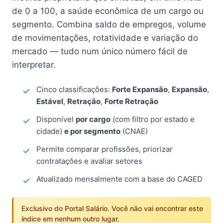
de 0 a 100, a saúde econômica de um cargo ou
segmento. Combina saldo de empregos, volume
de movimentações, rotatividade e variação do
mercado — tudo num único número fácil de
interpretar.
Cinco classificações:
Forte Expansão
,
Expansão
,
Estável
,
Retração
,
Forte Retração
Disponível
por cargo
(com filtro por estado e
cidade)
e por segmento
(CNAE)
Permite comparar profissões, priorizar
contratações e avaliar setores
Atualizado mensalmente com a base do CAGED
Exclusivo do Portal Salário. Você não vai encontrar este
índice em nenhum outro lugar.