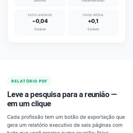
Subindo
Desacelerando
ESCOLARIDADE
IDADE MÉDIA
−0,04
+0,1
Estável
Estável
RELATÓRIO PDF
Leve a pesquisa para a reunião —
em um clique
Cada profissão tem um botão de exportação que
gera um relatório executivo de seis páginas com