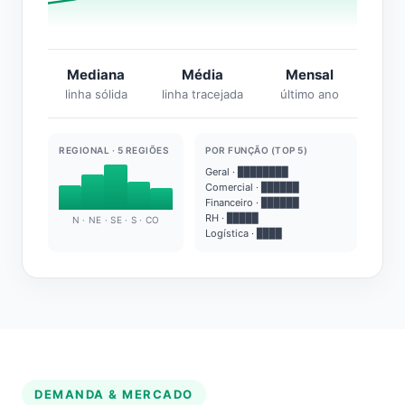
Mediana
Média
Mensal
linha sólida
linha tracejada
último ano
REGIONAL · 5 REGIÕES
POR FUNÇÃO (TOP 5)
Geral · ████████
Comercial · ██████
Financeiro · ██████
RH · █████
N · NE · SE · S · CO
Logística · ████
DEMANDA & MERCADO