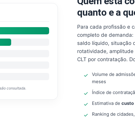
Quem está co
quanto e a qu
Para cada profissão e 
completo de demanda: 
saldo líquido, situação
rotatividade, amplitude
CLT por contratação. D
Volume de admissõ
meses
ssão consultada.
Índice de contrataçã
Estimativa de
custo
Ranking de cidades