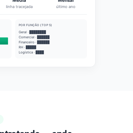
Média
Mensal
linha tracejada
último ano
POR FUNÇÃO (TOP 5)
Geral · ████████
Comercial · ██████
Financeiro · ██████
RH · █████
Logística · ████