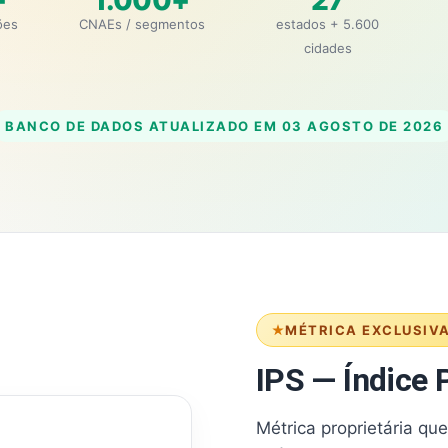
+
1.000+
27
ões
CNAEs / segmentos
estados + 5.600
cidades
BANCO DE DADOS ATUALIZADO EM
03 AGOSTO DE 2026
MÉTRICA EXCLUSIV
IPS — Índice P
Métrica proprietária qu