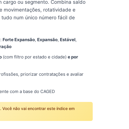
 cargo ou segmento. Combina saldo
e movimentações, rotatividade e
tudo num único número fácil de
s:
Forte Expansão
,
Expansão
,
Estável
,
tração
o
(com filtro por estado e cidade)
e por
fissões, priorizar contratações e avaliar
mente com a base do CAGED
o. Você não vai encontrar este índice em