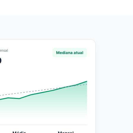
ensal
Mediana atual
0