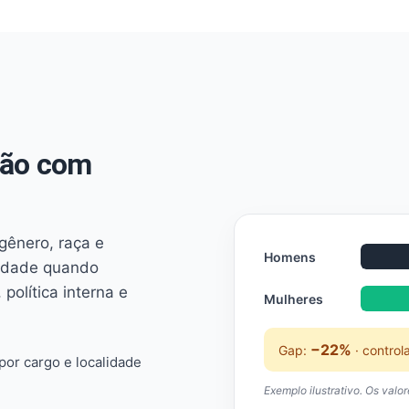
não com
 gênero, raça e
Homens
ridade quando
 política interna e
Mulheres
−22%
Gap:
· control
or cargo e localidade
Exemplo ilustrativo. Os valo