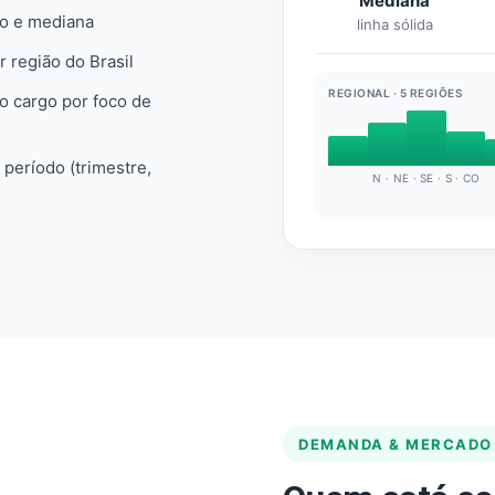
Mediana
io e mediana
linha sólida
r região do Brasil
REGIONAL · 5 REGIÕES
do cargo por foco de
e período (trimestre,
N · NE · SE · S · CO
DEMANDA & MERCADO