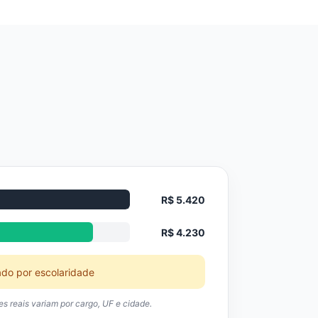
R$ 5.420
R$ 4.230
ado por escolaridade
res reais variam por cargo, UF e cidade.