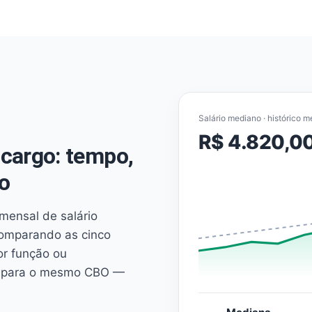
Salário mediano · histórico m
R$ 4.820,0
cargo: tempo,
o
mensal de salário
comparando as cinco
or função ou
es para o mesmo CBO —