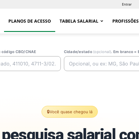
Entrar
PLANOS DE ACESSO
TABELA SALARIAL
PROFISSÕES
ou código CBO/CNAE
Cidade/estado
(opcional)
. Em branco = 
🔒
Você quase chegou lá
pesquisa salarial c