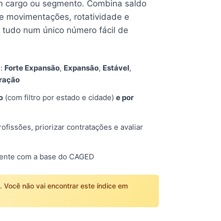
 cargo ou segmento. Combina saldo
e movimentações, rotatividade e
tudo num único número fácil de
s:
Forte Expansão
,
Expansão
,
Estável
,
tração
o
(com filtro por estado e cidade)
e por
fissões, priorizar contratações e avaliar
mente com a base do CAGED
o. Você não vai encontrar este índice em