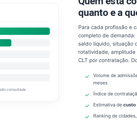
Quem está co
quanto e a qu
Para cada profissão e 
completo de demanda: 
saldo líquido, situação
rotatividade, amplitude
CLT por contratação. D
Volume de admissõ
meses
ssão consultada.
Índice de contrataçã
Estimativa de
custo
Ranking de cidades