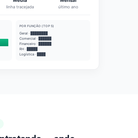
Média
Mensal
linha tracejada
último ano
POR FUNÇÃO (TOP 5)
Geral · ████████
Comercial · ██████
Financeiro · ██████
RH · █████
Logística · ████