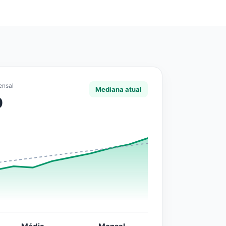
ensal
Mediana atual
0