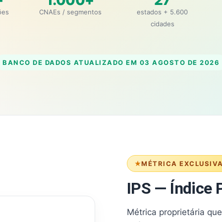
+
1.000+
27
ões
CNAEs / segmentos
estados + 5.600
cidades
BANCO DE DADOS ATUALIZADO EM
03 AGOSTO DE 2026
MÉTRICA EXCLUSIV
IPS — Índice P
Métrica proprietária qu