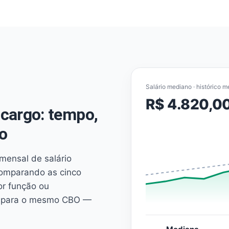
Salário mediano · histórico m
R$ 4.820,0
cargo: tempo,
o
mensal de salário
comparando as cinco
or função ou
es para o mesmo CBO —