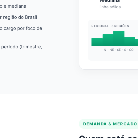
Mediana
io e mediana
linha sólida
r região do Brasil
REGIONAL · 5 REGIÕES
do cargo por foco de
e período (trimestre,
N · NE · SE · S · CO
DEMANDA & MERCADO