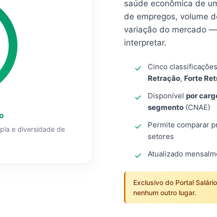
saúde econômica de um
de empregos, volume d
variação do mercado — 
interpretar.
Cinco classificaçõe
Retração
,
Forte Re
Disponível
por carg
segmento
(CNAE)
o
Permite comparar pro
mpla e diversidade de
setores
Atualizado mensal
Exclusivo do Portal Salári
nenhum outro lugar.