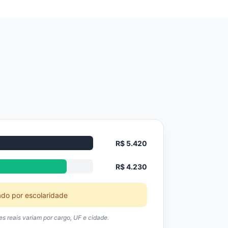
R$ 5.420
R$ 4.230
ado por escolaridade
res reais variam por cargo, UF e cidade.