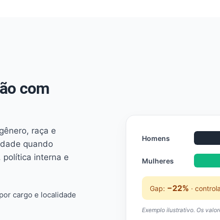
não com
 gênero, raça e
Homens
ridade quando
 política interna e
Mulheres
−22%
Gap:
· control
or cargo e localidade
Exemplo ilustrativo. Os valo