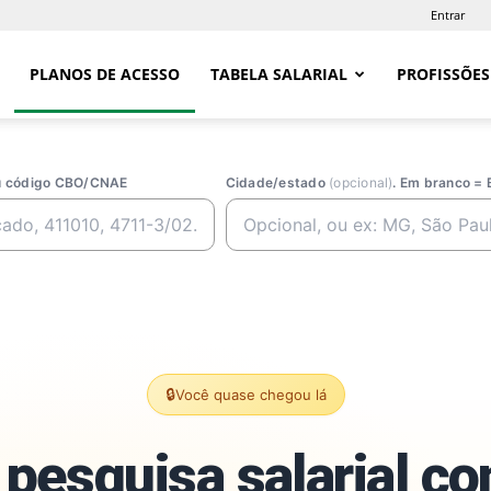
Entrar
PLANOS DE ACESSO
TABELA SALARIAL
PROFISSÕES
ou código CBO/CNAE
Cidade/estado
(opcional)
. Em branco = 
🔒
Você quase chegou lá
pesquisa salarial c