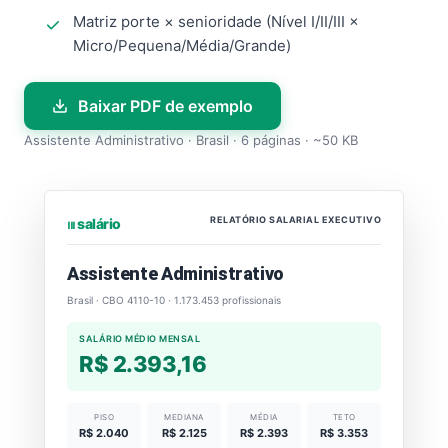
Matriz porte × senioridade (Nível I/II/III ×
Micro/Pequena/Média/Grande)
Baixar PDF de exemplo
Assistente Administrativo · Brasil · 6 páginas · ~50 KB
RELATÓRIO SALARIAL EXECUTIVO
⏐⏐⏐ salário
Assistente Administrativo
Brasil · CBO 4110-10 · 1.173.453 profissionais
SALÁRIO MÉDIO MENSAL
R$ 2.393,16
PISO
MEDIANA
MÉDIA
TETO
R$ 2.040
R$ 2.125
R$ 2.393
R$ 3.353