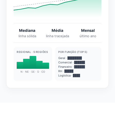
Mediana
Média
Mensal
linha sólida
linha tracejada
último ano
REGIONAL · 5 REGIÕES
POR FUNÇÃO (TOP 5)
Geral · ████████
Comercial · ██████
Financeiro · ██████
RH · █████
N · NE · SE · S · CO
Logística · ████