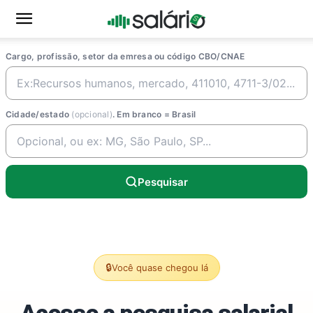
Cargo, profissão, setor da emresa ou código CBO/CNAE
Cidade/estado
(opcional)
. Em branco = Brasil
Pesquisar
🔒
Você quase chegou lá