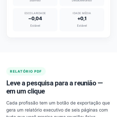
Subindo
Desacelerando
ESCOLARIDADE
IDADE MÉDIA
−0,04
+0,1
Estável
Estável
RELATÓRIO PDF
Leve a pesquisa para a reunião —
em um clique
Cada profissão tem um botão de exportação que
gera um relatório executivo de seis páginas com