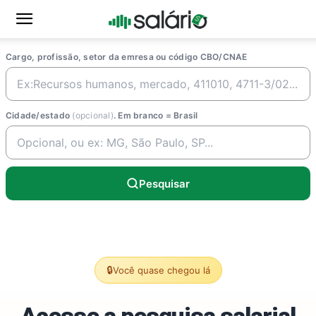
Cargo, profissão, setor da emresa ou código CBO/CNAE
Cidade/estado
(opcional)
. Em branco = Brasil
Pesquisar
🔒
Você quase chegou lá