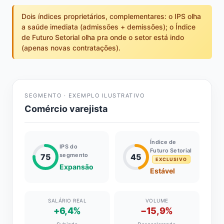
Dois índices proprietários, complementares: o IPS olha
a saúde imediata (admissões + demissões); o Índice
de Futuro Setorial olha pra onde o setor está indo
(apenas novas contratações).
SEGMENTO · EXEMPLO ILUSTRATIVO
Comércio varejista
Índice de
IPS do
Futuro Setorial
segmento
75
45
EXCLUSIVO
Expansão
Estável
SALÁRIO REAL
VOLUME
+6,4%
−15,9%