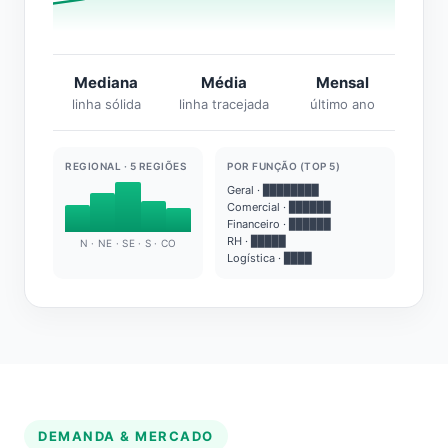
Mediana
Média
Mensal
linha sólida
linha tracejada
último ano
REGIONAL · 5 REGIÕES
POR FUNÇÃO (TOP 5)
Geral · ████████
Comercial · ██████
Financeiro · ██████
RH · █████
N · NE · SE · S · CO
Logística · ████
DEMANDA & MERCADO