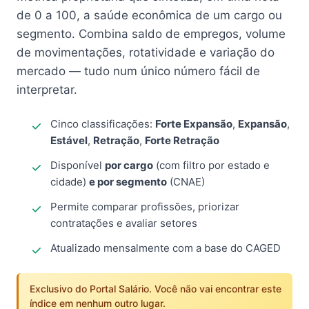
de 0 a 100, a saúde econômica de um cargo ou
segmento. Combina saldo de empregos, volume
de movimentações, rotatividade e variação do
mercado — tudo num único número fácil de
interpretar.
Cinco classificações:
Forte Expansão
,
Expansão
,
Estável
,
Retração
,
Forte Retração
Disponível
por cargo
(com filtro por estado e
cidade)
e por segmento
(CNAE)
Permite comparar profissões, priorizar
contratações e avaliar setores
Atualizado mensalmente com a base do CAGED
Exclusivo do Portal Salário. Você não vai encontrar este
índice em nenhum outro lugar.