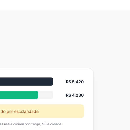
R$ 5.420
R$ 4.230
ado por escolaridade
res reais variam por cargo, UF e cidade.