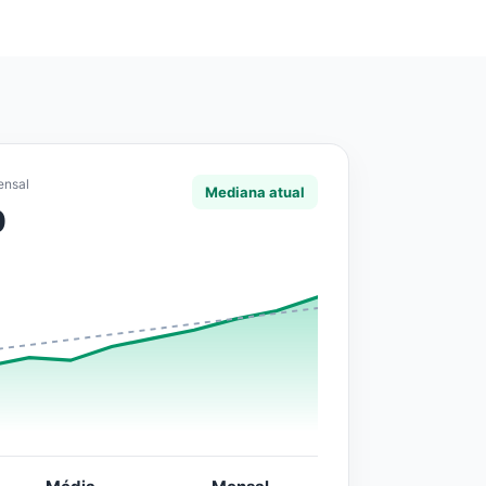
ensal
Mediana atual
0