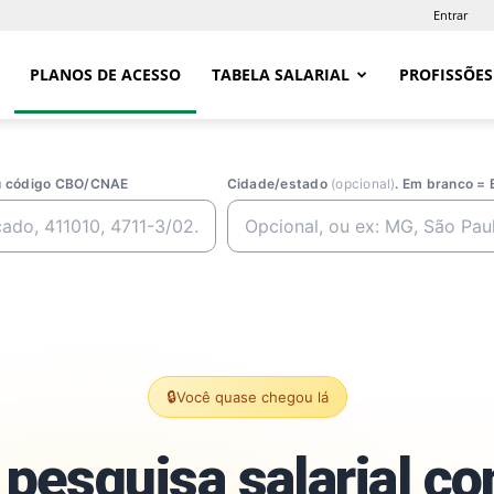
Entrar
PLANOS DE ACESSO
TABELA SALARIAL
PROFISSÕES
ou código CBO/CNAE
Cidade/estado
(opcional)
. Em branco = 
🔒
Você quase chegou lá
pesquisa salarial c