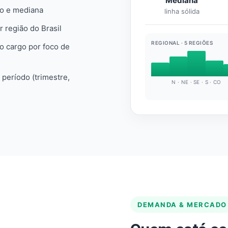
Mediana
io e mediana
linha sólida
r região do Brasil
REGIONAL · 5 REGIÕES
do cargo por foco de
e período (trimestre,
N · NE · SE · S · CO
DEMANDA & MERCADO