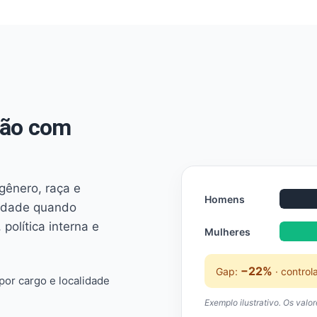
não com
 gênero, raça e
Homens
ridade quando
 política interna e
Mulheres
−22%
Gap:
· control
or cargo e localidade
Exemplo ilustrativo. Os valo