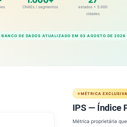
+
1.000+
27
ões
CNAEs / segmentos
estados + 5.600
cidades
BANCO DE DADOS ATUALIZADO EM
03 AGOSTO DE 2026
MÉTRICA EXCLUSIV
IPS — Índice P
Métrica proprietária qu