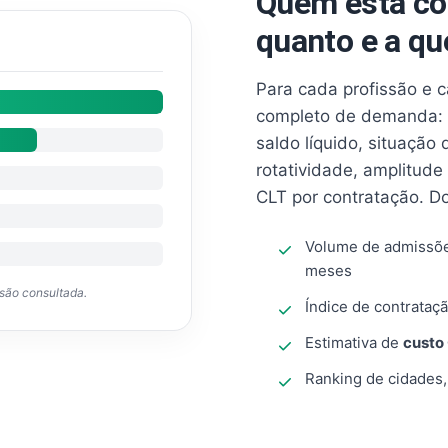
Quem está co
quanto e a qu
Para cada profissão e 
completo de demanda: 
saldo líquido, situação
rotatividade, amplitude
CLT por contratação. D
Volume de admissõ
meses
ssão consultada.
Índice de contrataçã
Estimativa de
custo
Ranking de cidades