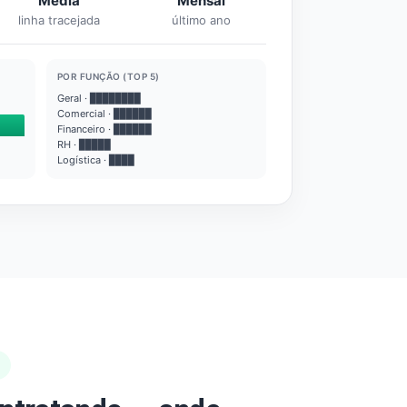
Média
Mensal
linha tracejada
último ano
POR FUNÇÃO (TOP 5)
Geral · ████████
Comercial · ██████
Financeiro · ██████
RH · █████
Logística · ████