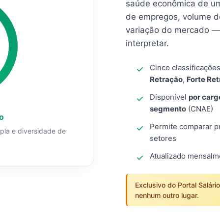
saúde econômica de um
de empregos, volume d
variação do mercado — 
interpretar.
Cinco classificaçõe
Retração
,
Forte Re
Disponível
por carg
segmento
(CNAE)
o
Permite comparar pro
mpla e diversidade de
setores
Atualizado mensal
Exclusivo do Portal Salári
nenhum outro lugar.