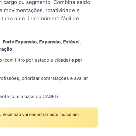
 cargo ou segmento. Combina saldo
e movimentações, rotatividade e
tudo num único número fácil de
s:
Forte Expansão
,
Expansão
,
Estável
,
tração
o
(com filtro por estado e cidade)
e por
fissões, priorizar contratações e avaliar
mente com a base do CAGED
o. Você não vai encontrar este índice em