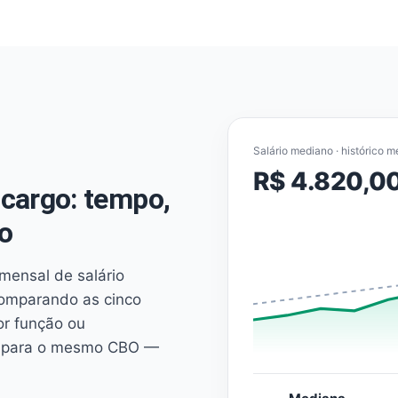
Salário mediano · histórico m
R$ 4.820,0
cargo: tempo,
o
mensal de salário
comparando as cinco
or função ou
es para o mesmo CBO —