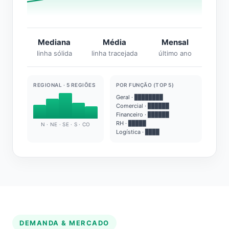
Mediana
Média
Mensal
linha sólida
linha tracejada
último ano
REGIONAL · 5 REGIÕES
POR FUNÇÃO (TOP 5)
Geral · ████████
Comercial · ██████
Financeiro · ██████
RH · █████
N · NE · SE · S · CO
Logística · ████
DEMANDA & MERCADO