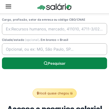
Cargo, profissão, setor da emresa ou código CBO/CNAE
Cidade/estado
(opcional)
. Em branco = Brasil
Pesquisar
🔒
Você quase chegou lá