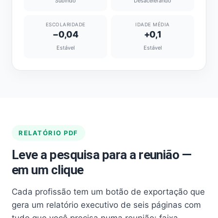
Subindo
Desacelerando
ESCOLARIDADE
IDADE MÉDIA
−0,04
+0,1
Estável
Estável
RELATÓRIO PDF
Leve a pesquisa para a reunião —
em um clique
Cada profissão tem um botão de exportação que
gera um relatório executivo de seis páginas com