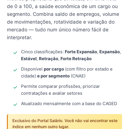
de 0 a 100, a saúde econômica de um cargo ou
segmento. Combina saldo de empregos, volume
de movimentações, rotatividade e variação do
mercado — tudo num único número fácil de
interpretar.
Cinco classificações:
Forte Expansão
,
Expansão
,
Estável
,
Retração
,
Forte Retração
Disponível
por cargo
(com filtro por estado e
cidade)
e por segmento
(CNAE)
Permite comparar profissões, priorizar
contratações e avaliar setores
Atualizado mensalmente com a base do CAGED
Exclusivo do Portal Salário. Você não vai encontrar este
índice em nenhum outro lugar.