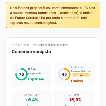
Dois índices proprietários, complementares: o IPS olha
a saúde imediata (admissões + demissões); o Índice
de Futuro Setorial olha pra onde o setor está indo
(apenas novas contratações).
SEGMENTO · EXEMPLO ILUSTRATIVO
Comércio varejista
Índice de
IPS do
Futuro Setorial
segmento
75
45
EXCLUSIVO
Expansão
Estável
SALÁRIO REAL
VOLUME
+6,4%
−15,9%