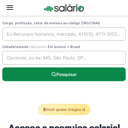
Cargo, profissão, setor da emresa ou código CBO/CNAE
Cidade/estado
(opcional)
. Em branco = Brasil
Pesquisar
🔒
Você quase chegou lá