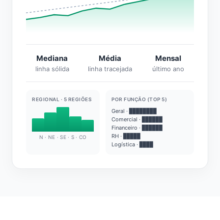
Mediana
Média
Mensal
linha sólida
linha tracejada
último ano
REGIONAL · 5 REGIÕES
POR FUNÇÃO (TOP 5)
Geral · ████████
Comercial · ██████
Financeiro · ██████
RH · █████
N · NE · SE · S · CO
Logística · ████