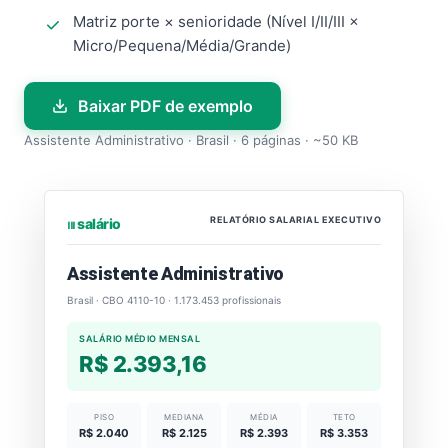
Matriz porte × senioridade (Nível I/II/III ×
Micro/Pequena/Média/Grande)
Baixar PDF de exemplo
Assistente Administrativo · Brasil · 6 páginas · ~50 KB
RELATÓRIO SALARIAL EXECUTIVO
⏐⏐⏐ salário
Assistente Administrativo
Brasil · CBO 4110-10 · 1.173.453 profissionais
SALÁRIO MÉDIO MENSAL
R$ 2.393,16
PISO
MEDIANA
MÉDIA
TETO
R$ 2.040
R$ 2.125
R$ 2.393
R$ 3.353