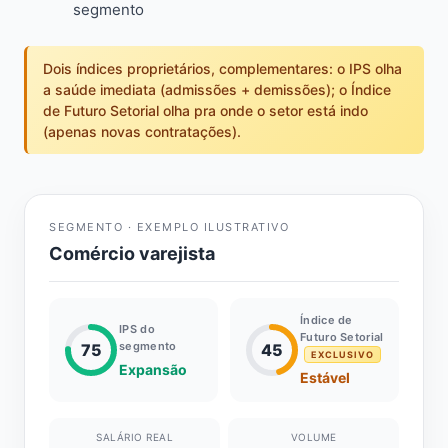
segmento
Dois índices proprietários, complementares: o IPS olha
a saúde imediata (admissões + demissões); o Índice
de Futuro Setorial olha pra onde o setor está indo
(apenas novas contratações).
SEGMENTO · EXEMPLO ILUSTRATIVO
Comércio varejista
Índice de
IPS do
Futuro Setorial
segmento
75
45
EXCLUSIVO
Expansão
Estável
SALÁRIO REAL
VOLUME