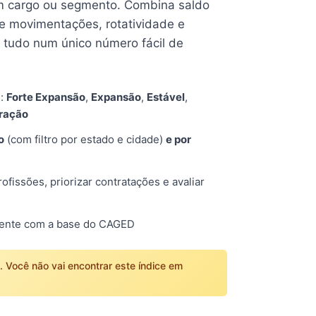
 cargo ou segmento. Combina saldo
e movimentações, rotatividade e
tudo num único número fácil de
s:
Forte Expansão
,
Expansão
,
Estável
,
tração
o
(com filtro por estado e cidade)
e por
fissões, priorizar contratações e avaliar
mente com a base do CAGED
o. Você não vai encontrar este índice em