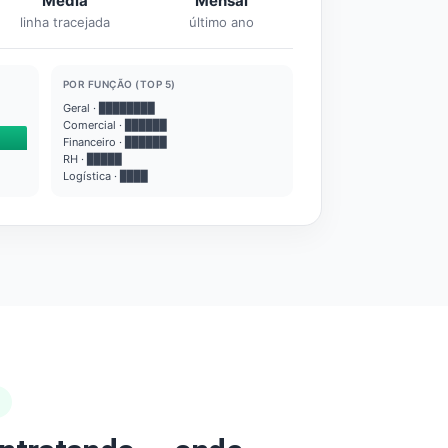
Média
Mensal
linha tracejada
último ano
POR FUNÇÃO (TOP 5)
Geral · ████████
Comercial · ██████
Financeiro · ██████
RH · █████
Logística · ████