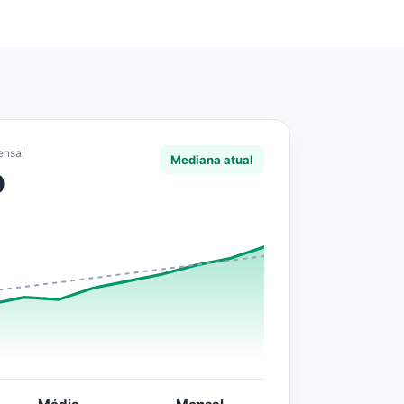
ensal
Mediana atual
0