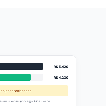
R$ 5.420
R$ 4.230
ado por escolaridade
res reais variam por cargo, UF e cidade.