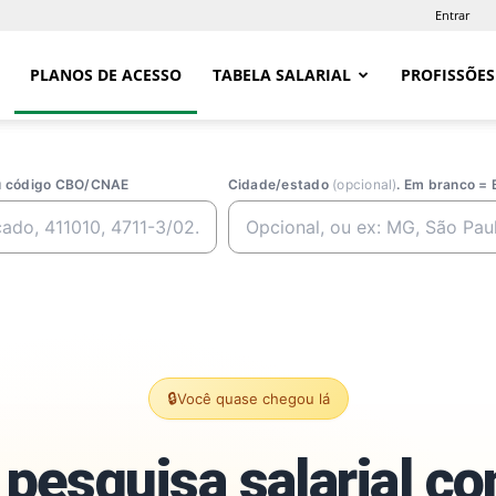
Entrar
PLANOS DE ACESSO
TABELA SALARIAL
PROFISSÕES
ou código CBO/CNAE
Cidade/estado
(opcional)
. Em branco = 
🔒
Você quase chegou lá
pesquisa salarial c