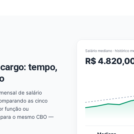
Salário mediano · histórico m
R$ 4.820,0
cargo: tempo,
o
mensal de salário
comparando as cinco
or função ou
es para o mesmo CBO —