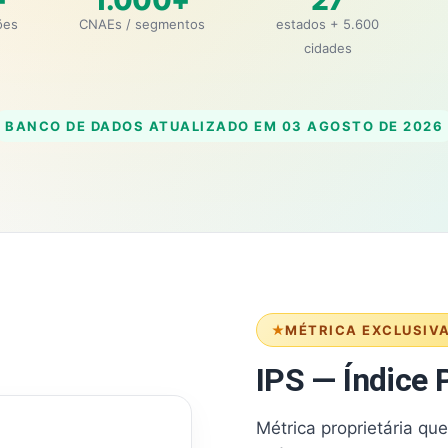
+
1.000+
27
ões
CNAEs / segmentos
estados + 5.600
cidades
BANCO DE DADOS ATUALIZADO EM
03 AGOSTO DE 2026
MÉTRICA EXCLUSIV
IPS — Índice P
Métrica proprietária qu