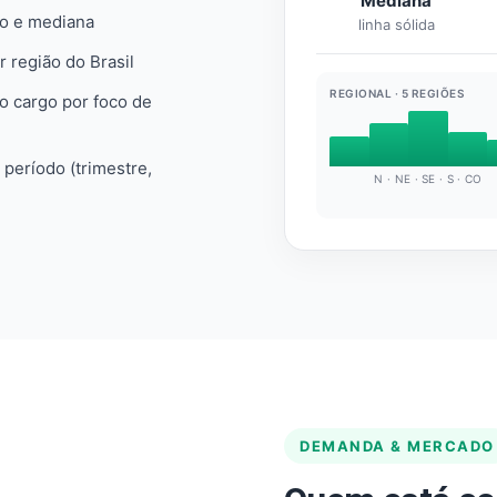
Mediana
io e mediana
linha sólida
r região do Brasil
REGIONAL · 5 REGIÕES
do cargo por foco de
e período (trimestre,
N · NE · SE · S · CO
DEMANDA & MERCADO