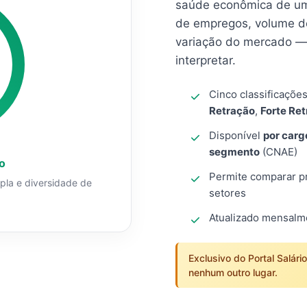
saúde econômica de um
de empregos, volume d
variação do mercado — 
interpretar.
Cinco classificaçõe
Retração
,
Forte Re
Disponível
por carg
segmento
(CNAE)
o
Permite comparar pro
mpla e diversidade de
setores
Atualizado mensal
Exclusivo do Portal Salári
nenhum outro lugar.