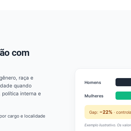
não com
 gênero, raça e
Homens
ridade quando
 política interna e
Mulheres
−22%
Gap:
· control
or cargo e localidade
Exemplo ilustrativo. Os valo