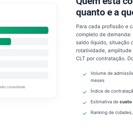
Quem está co
quanto e a qu
Para cada profissão e 
completo de demanda: 
saldo líquido, situação
rotatividade, amplitude
CLT por contratação. D
Volume de admissõ
meses
ssão consultada.
Índice de contrataçã
Estimativa de
custo
Ranking de cidades