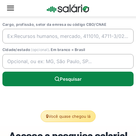
Cargo, profissão, setor da emresa ou código CBO/CNAE
Cidade/estado
(opcional)
. Em branco = Brasil
Pesquisar
🔒
Você quase chegou lá