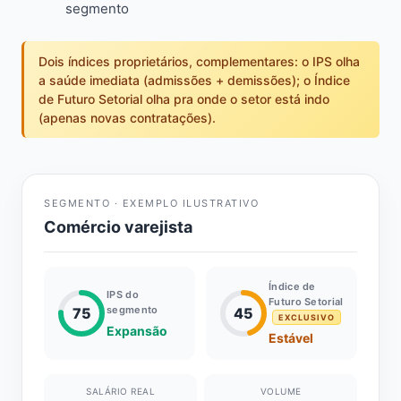
segmento
Dois índices proprietários, complementares: o IPS olha
a saúde imediata (admissões + demissões); o Índice
de Futuro Setorial olha pra onde o setor está indo
(apenas novas contratações).
SEGMENTO · EXEMPLO ILUSTRATIVO
Comércio varejista
Índice de
IPS do
Futuro Setorial
segmento
75
45
EXCLUSIVO
Expansão
Estável
SALÁRIO REAL
VOLUME