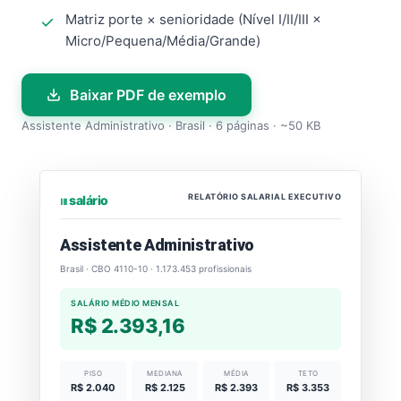
Matriz porte × senioridade (Nível I/II/III ×
Micro/Pequena/Média/Grande)
Baixar PDF de exemplo
Assistente Administrativo · Brasil · 6 páginas · ~50 KB
RELATÓRIO SALARIAL EXECUTIVO
⏐⏐⏐ salário
Assistente Administrativo
Brasil · CBO 4110-10 · 1.173.453 profissionais
SALÁRIO MÉDIO MENSAL
R$ 2.393,16
PISO
MEDIANA
MÉDIA
TETO
R$ 2.040
R$ 2.125
R$ 2.393
R$ 3.353