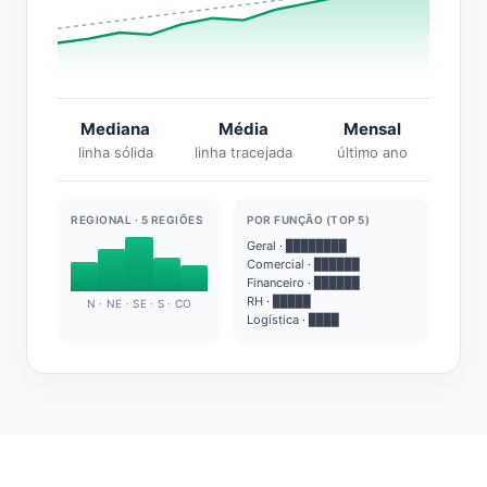
Mediana
Média
Mensal
linha sólida
linha tracejada
último ano
REGIONAL · 5 REGIÕES
POR FUNÇÃO (TOP 5)
Geral · ████████
Comercial · ██████
Financeiro · ██████
RH · █████
N · NE · SE · S · CO
Logística · ████