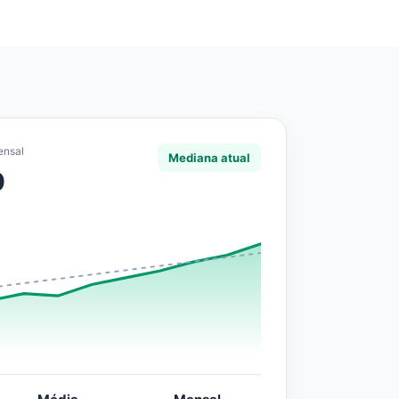
ensal
Mediana atual
0