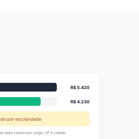
R$ 5.420
R$ 4.230
ado por escolaridade
res reais variam por cargo, UF e cidade.