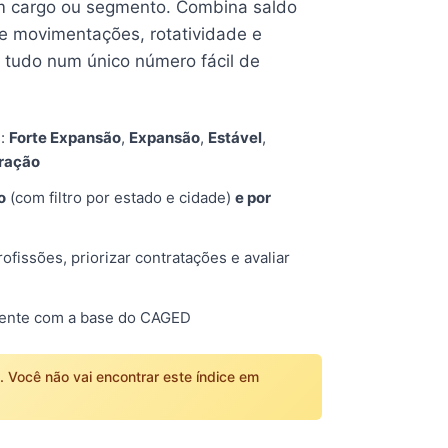
 cargo ou segmento. Combina saldo
e movimentações, rotatividade e
tudo num único número fácil de
s:
Forte Expansão
,
Expansão
,
Estável
,
tração
o
(com filtro por estado e cidade)
e por
fissões, priorizar contratações e avaliar
mente com a base do CAGED
o. Você não vai encontrar este índice em