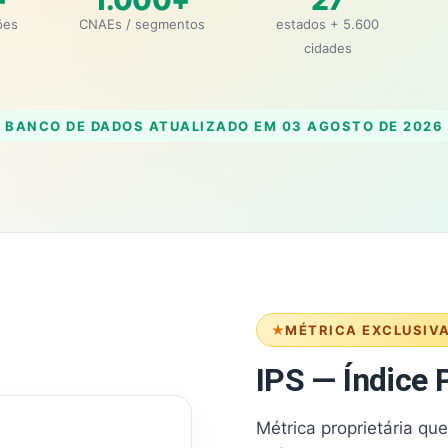
+
1.000+
27
ões
CNAEs / segmentos
estados + 5.600
cidades
BANCO DE DADOS ATUALIZADO EM
03 AGOSTO DE 2026
MÉTRICA EXCLUSIV
IPS — Índice P
Métrica proprietária qu