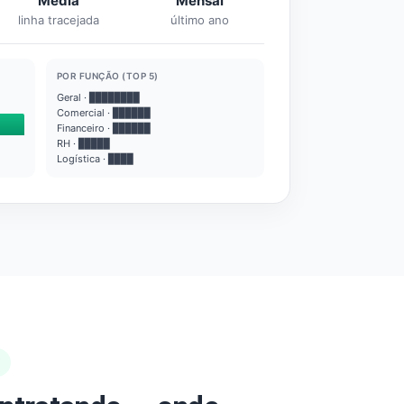
Média
Mensal
linha tracejada
último ano
POR FUNÇÃO (TOP 5)
Geral · ████████
Comercial · ██████
Financeiro · ██████
RH · █████
Logística · ████