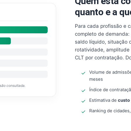
Quem está co
quanto e a qu
Para cada profissão e 
completo de demanda: 
saldo líquido, situação
rotatividade, amplitude
CLT por contratação. D
Volume de admissõ
meses
ssão consultada.
Índice de contrataçã
Estimativa de
custo
Ranking de cidades