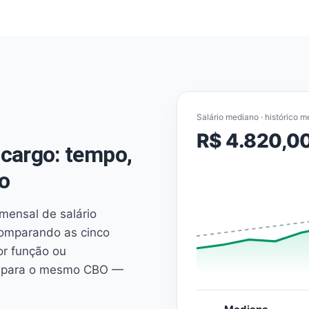
Salário mediano · histórico m
R$ 4.820,0
cargo: tempo,
o
mensal de salário
comparando as cinco
or função ou
es para o mesmo CBO —