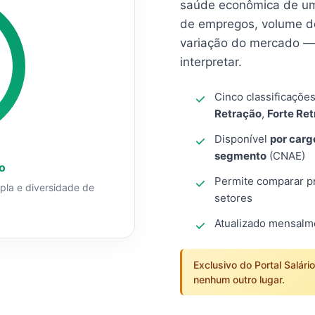
saúde econômica de um
de empregos, volume d
variação do mercado — 
interpretar.
Cinco classificaçõe
Retração
,
Forte Re
Disponível
por carg
segmento
(CNAE)
o
Permite comparar pro
mpla e diversidade de
setores
Atualizado mensal
Exclusivo do Portal Salári
nenhum outro lugar.