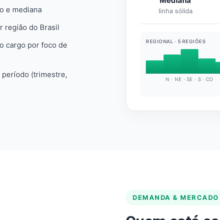
Mediana
io e mediana
linha sólida
r região do Brasil
REGIONAL · 5 REGIÕES
do cargo por foco de
e período (trimestre,
N · NE · SE · S · CO
DEMANDA & MERCADO