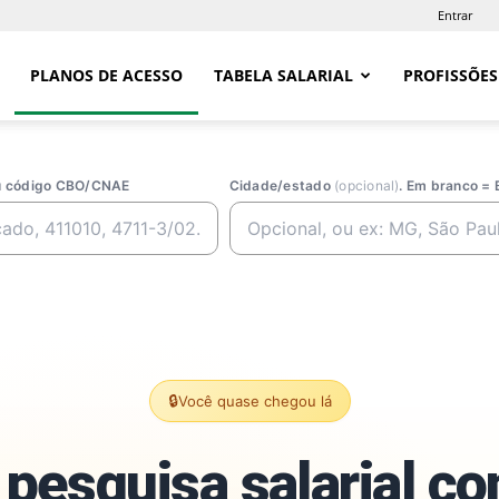
Entrar
PLANOS DE ACESSO
TABELA SALARIAL
PROFISSÕES
ou código CBO/CNAE
Cidade/estado
(opcional)
. Em branco = 
🔒
Você quase chegou lá
pesquisa salarial c