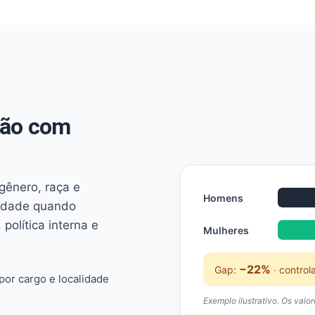
não com
 gênero, raça e
Homens
ridade quando
 política interna e
Mulheres
−22%
Gap:
· control
or cargo e localidade
Exemplo ilustrativo. Os valo