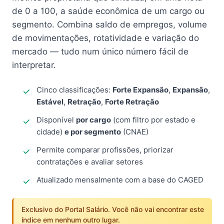
de 0 a 100, a saúde econômica de um cargo ou
segmento. Combina saldo de empregos, volume
de movimentações, rotatividade e variação do
mercado — tudo num único número fácil de
interpretar.
Cinco classificações:
Forte Expansão
,
Expansão
,
Estável
,
Retração
,
Forte Retração
Disponível
por cargo
(com filtro por estado e
cidade)
e por segmento
(CNAE)
Permite comparar profissões, priorizar
contratações e avaliar setores
Atualizado mensalmente com a base do CAGED
Exclusivo do Portal Salário. Você não vai encontrar este
índice em nenhum outro lugar.