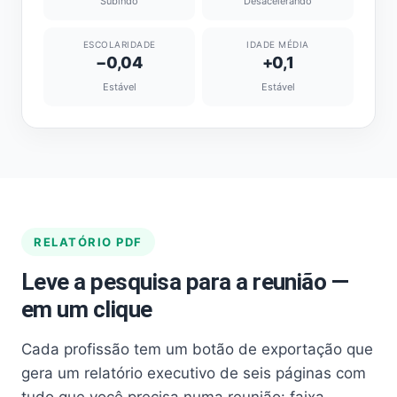
Subindo
Desacelerando
ESCOLARIDADE
IDADE MÉDIA
−0,04
+0,1
Estável
Estável
RELATÓRIO PDF
Leve a pesquisa para a reunião —
em um clique
Cada profissão tem um botão de exportação que
gera um relatório executivo de seis páginas com