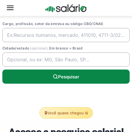
Cargo, profissão, setor da emresa ou código CBO/CNAE
Cidade/estado
(opcional)
. Em branco = Brasil
Pesquisar
🔒
Você quase chegou lá