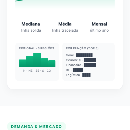
Mediana
Média
Mensal
linha sólida
linha tracejada
último ano
REGIONAL · 5 REGIÕES
POR FUNÇÃO (TOP 5)
Geral · ████████
Comercial · ██████
Financeiro · ██████
RH · █████
N · NE · SE · S · CO
Logística · ████
DEMANDA & MERCADO