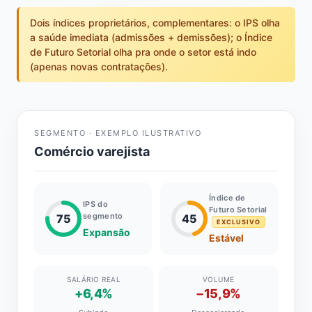
Dois índices proprietários, complementares: o IPS olha
a saúde imediata (admissões + demissões); o Índice
de Futuro Setorial olha pra onde o setor está indo
(apenas novas contratações).
SEGMENTO · EXEMPLO ILUSTRATIVO
Comércio varejista
Índice de
IPS do
Futuro Setorial
segmento
75
45
EXCLUSIVO
Expansão
Estável
SALÁRIO REAL
VOLUME
+6,4%
−15,9%