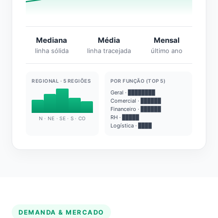
Mediana
Média
Mensal
linha sólida
linha tracejada
último ano
REGIONAL · 5 REGIÕES
POR FUNÇÃO (TOP 5)
Geral · ████████
Comercial · ██████
Financeiro · ██████
RH · █████
N · NE · SE · S · CO
Logística · ████
DEMANDA & MERCADO