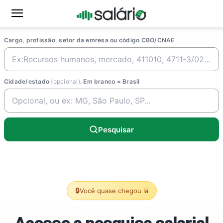
Cargo, profissão, setor da emresa ou código CBO/CNAE
Cidade/estado
(opcional)
. Em branco = Brasil
Pesquisar
🔒
Você quase chegou lá