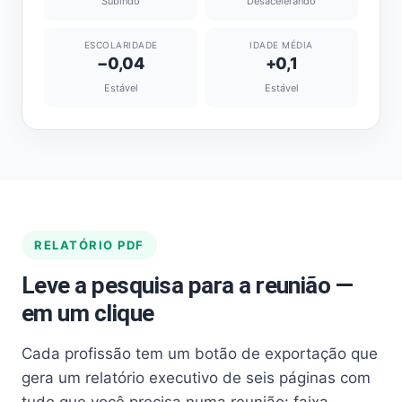
Subindo
Desacelerando
ESCOLARIDADE
IDADE MÉDIA
−0,04
+0,1
Estável
Estável
RELATÓRIO PDF
Leve a pesquisa para a reunião —
em um clique
Cada profissão tem um botão de exportação que
gera um relatório executivo de seis páginas com