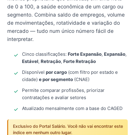
de 0 a 100, a saúde econômica de um cargo ou
segmento. Combina saldo de empregos, volume
de movimentações, rotatividade e variação do
mercado — tudo num único número fácil de
interpretar.
Cinco classificações:
Forte Expansão
,
Expansão
,
Estável
,
Retração
,
Forte Retração
Disponível
por cargo
(com filtro por estado e
cidade)
e por segmento
(CNAE)
Permite comparar profissões, priorizar
contratações e avaliar setores
Atualizado mensalmente com a base do CAGED
Exclusivo do Portal Salário. Você não vai encontrar este
índice em nenhum outro lugar.