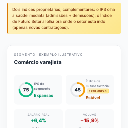
Dois índices proprietários, complementares: o IPS olha
a saúde imediata (admissões + demissões); o Índice
de Futuro Setorial olha pra onde o setor está indo
(apenas novas contratações).
SEGMENTO · EXEMPLO ILUSTRATIVO
Comércio varejista
Índice de
IPS do
Futuro Setorial
segmento
75
45
EXCLUSIVO
Expansão
Estável
SALÁRIO REAL
VOLUME
+6,4%
−15,9%