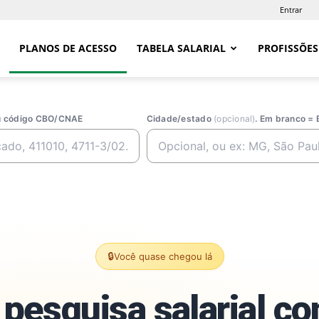
Entrar
PLANOS DE ACESSO
TABELA SALARIAL
PROFISSÕES
ou código CBO/CNAE
Cidade/estado
(opcional)
. Em branco = 
🔒
Você quase chegou lá
pesquisa salarial c