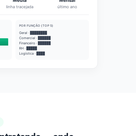
Média
Mensal
linha tracejada
último ano
POR FUNÇÃO (TOP 5)
Geral · ████████
Comercial · ██████
Financeiro · ██████
RH · █████
Logística · ████