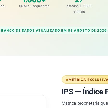
+
1.000+
27
ões
CNAEs / segmentos
estados + 5.600
cidades
BANCO DE DADOS ATUALIZADO EM
03 AGOSTO DE 2026
MÉTRICA EXCLUSIV
IPS — Índice P
Métrica proprietária qu