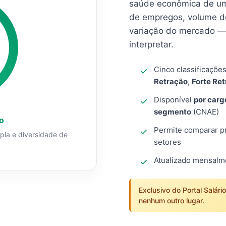
saúde econômica de um
de empregos, volume d
variação do mercado — 
interpretar.
Cinco classificaçõe
Retração
,
Forte Re
Disponível
por carg
segmento
(CNAE)
o
Permite comparar pro
mpla e diversidade de
setores
Atualizado mensal
Exclusivo do Portal Salári
nenhum outro lugar.