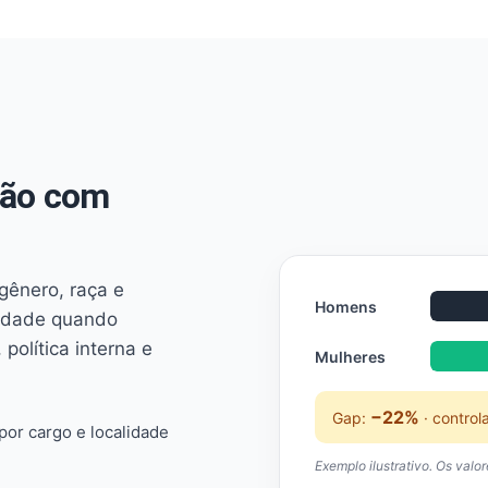
não com
 gênero, raça e
Homens
ridade quando
 política interna e
Mulheres
−22%
Gap:
· control
or cargo e localidade
Exemplo ilustrativo. Os valo