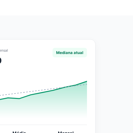
ensal
Mediana atual
0