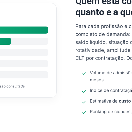
Quem está co
quanto e a qu
Para cada profissão e 
completo de demanda: 
saldo líquido, situação
rotatividade, amplitude
CLT por contratação. D
Volume de admissõ
meses
ssão consultada.
Índice de contrataçã
Estimativa de
custo
Ranking de cidades