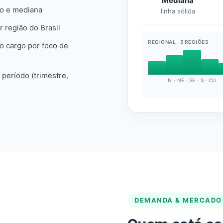
Mediana
io e mediana
linha sólida
r região do Brasil
REGIONAL · 5 REGIÕES
do cargo por foco de
e período (trimestre,
N · NE · SE · S · CO
DEMANDA & MERCADO