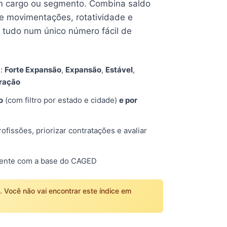
 cargo ou segmento. Combina saldo
e movimentações, rotatividade e
tudo num único número fácil de
s:
Forte Expansão
,
Expansão
,
Estável
,
tração
o
(com filtro por estado e cidade)
e por
fissões, priorizar contratações e avaliar
mente com a base do CAGED
o. Você não vai encontrar este índice em