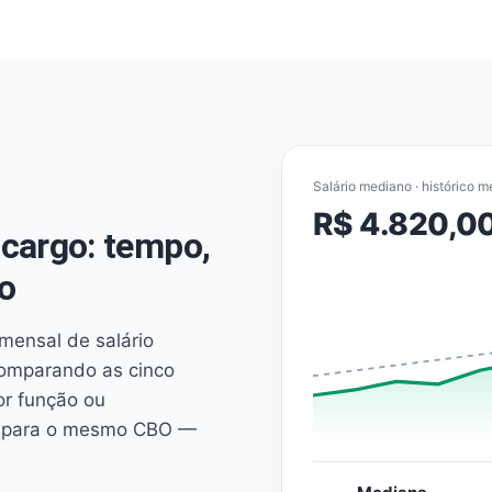
Salário mediano · histórico m
R$ 4.820,0
cargo: tempo,
o
mensal de salário
comparando as cinco
or função ou
es para o mesmo CBO —