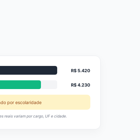
R$ 5.420
R$ 4.230
ado por escolaridade
res reais variam por cargo, UF e cidade.