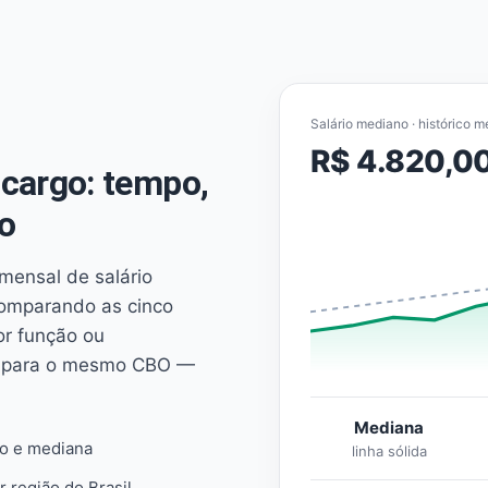
Salário mediano · histórico m
R$ 4.820,0
cargo: tempo,
o
mensal de salário
comparando as cinco
or função ou
es para o mesmo CBO —
Mediana
io e mediana
linha sólida
r região do Brasil