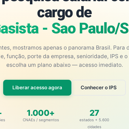
cargo de
asista - Sao Paulo/
antes, mostramos apenas o panorama Brasil. Para d
e, função, porte da empresa, senioridade, IPS e o 
escolha um plano abaixo — acesso imediato.
Liberar acesso agora
Conhecer o IPS
+
1.000+
27
ões
CNAEs / segmentos
estados + 5.600
cidades