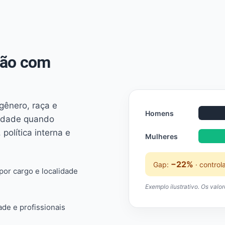
não com
 gênero, raça e
Homens
ridade quando
 política interna e
Mulheres
−22%
Gap:
· control
or cargo e localidade
Exemplo ilustrativo. Os valo
ade e profissionais