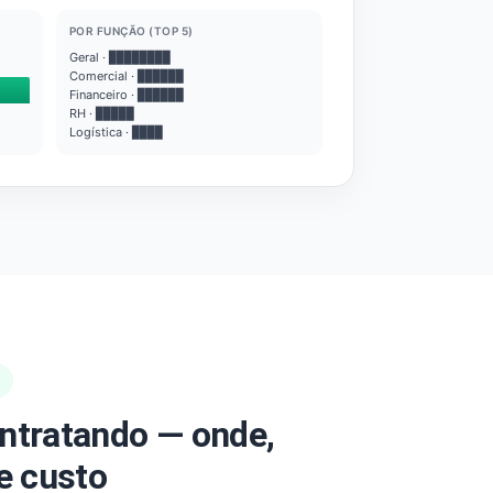
POR FUNÇÃO (TOP 5)
Geral · ████████
Comercial · ██████
Financeiro · ██████
RH · █████
Logística · ████
ntratando — onde,
e custo