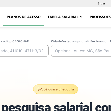
Entrar
PLANOS DE ACESSO
TABELA SALARIAL
PROFISSÕES
ou código CBO/CNAE
Cidade/estado
(opcional)
. Em branco = 
🔒
Você quase chegou lá
pesquisa salarial c