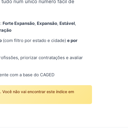
tudo num único número fácil de
s:
Forte Expansão
,
Expansão
,
Estável
,
tração
o
(com filtro por estado e cidade)
e por
fissões, priorizar contratações e avaliar
mente com a base do CAGED
o. Você não vai encontrar este índice em