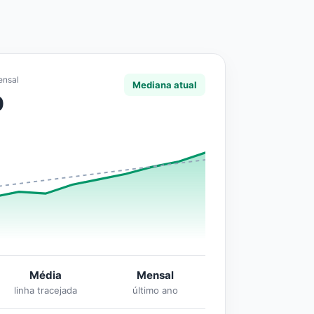
ensal
Mediana atual
0
Média
Mensal
linha tracejada
último ano