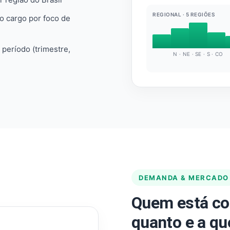
REGIONAL · 5 REGIÕES
do cargo por foco de
e período (trimestre,
N · NE · SE · S · CO
DEMANDA & MERCADO
Quem está co
quanto e a qu