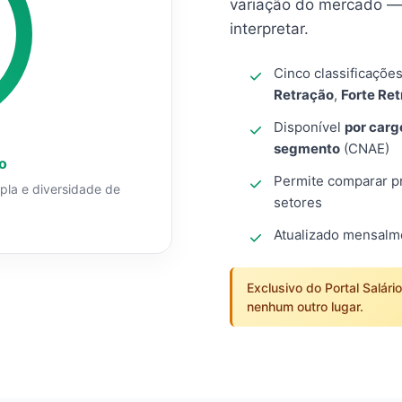
variação do mercado — 
interpretar.
Cinco classificaçõe
Retração
,
Forte Re
Disponível
por carg
segmento
(CNAE)
o
Permite comparar pro
mpla e diversidade de
setores
Atualizado mensal
Exclusivo do Portal Salári
nenhum outro lugar.