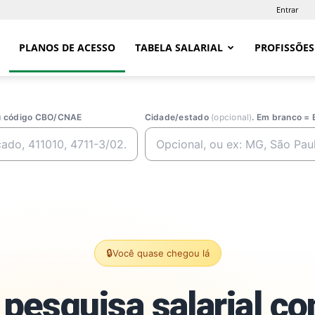
Entrar
PLANOS DE ACESSO
TABELA SALARIAL
PROFISSÕES
ou código CBO/CNAE
Cidade/estado
(opcional)
. Em branco = 
🔒
Você quase chegou lá
pesquisa salarial c