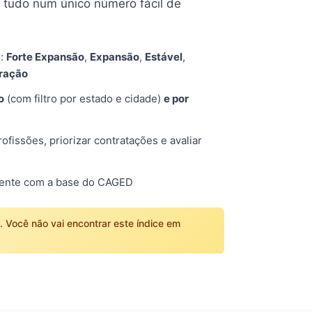
tudo num único número fácil de
s:
Forte Expansão
,
Expansão
,
Estável
,
tração
o
(com filtro por estado e cidade)
e por
fissões, priorizar contratações e avaliar
mente com a base do CAGED
o. Você não vai encontrar este índice em