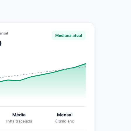
ensal
Mediana atual
0
Média
Mensal
linha tracejada
último ano