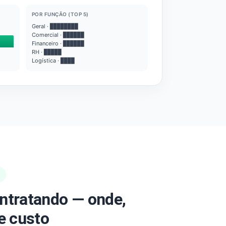
POR FUNÇÃO (TOP 5)
Geral · ████████
Comercial · ██████
Financeiro · ██████
RH · █████
Logística · ████
ntratando — onde,
e custo