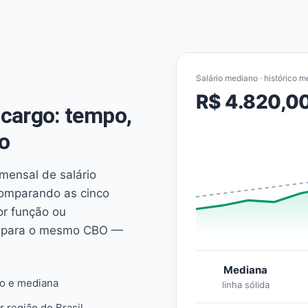
Salário mediano · histórico m
R$ 4.820,0
cargo: tempo,
o
mensal de salário
comparando as cinco
or função ou
es para o mesmo CBO —
Mediana
io e mediana
linha sólida
r região do Brasil