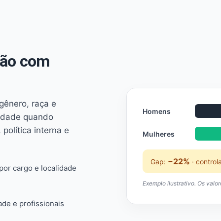
não com
 gênero, raça e
Homens
ridade quando
 política interna e
Mulheres
−22%
Gap:
· control
or cargo e localidade
Exemplo ilustrativo. Os valo
ade e profissionais