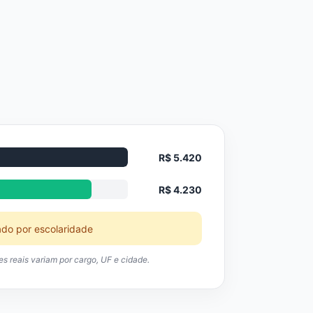
R$ 5.420
R$ 4.230
ado por escolaridade
res reais variam por cargo, UF e cidade.