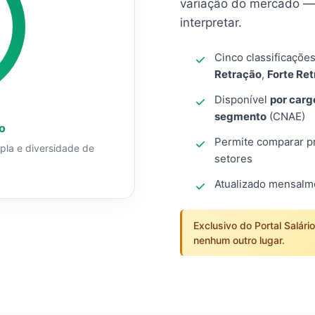
variação do mercado — 
interpretar.
Cinco classificaçõe
Retração
,
Forte Re
Disponível
por carg
segmento
(CNAE)
o
Permite comparar pro
mpla e diversidade de
setores
Atualizado mensal
Exclusivo do Portal Salári
nenhum outro lugar.