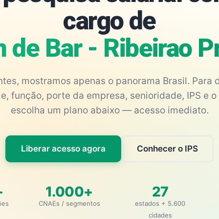
cargo de
 de Bar - Ribeirao P
antes, mostramos apenas o panorama Brasil. Para d
e, função, porte da empresa, senioridade, IPS e o 
escolha um plano abaixo — acesso imediato.
Liberar acesso agora
Conhecer o IPS
+
1.000+
27
ões
CNAEs / segmentos
estados + 5.600
cidades