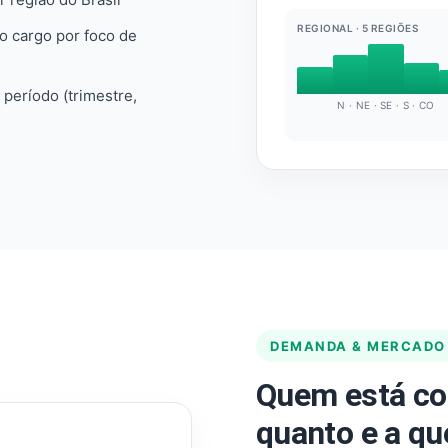
REGIONAL · 5 REGIÕES
do cargo por foco de
e período (trimestre,
N · NE · SE · S · CO
DEMANDA & MERCADO
Quem está co
quanto e a qu