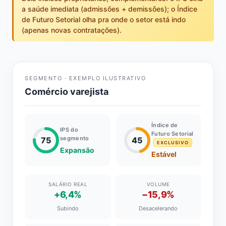
a saúde imediata (admissões + demissões); o Índice
de Futuro Setorial olha pra onde o setor está indo
(apenas novas contratações).
SEGMENTO · EXEMPLO ILUSTRATIVO
Comércio varejista
Índice de
IPS do
Futuro Setorial
segmento
75
45
EXCLUSIVO
Expansão
Estável
SALÁRIO REAL
VOLUME
+6,4%
−15,9%
Subindo
Desacelerando