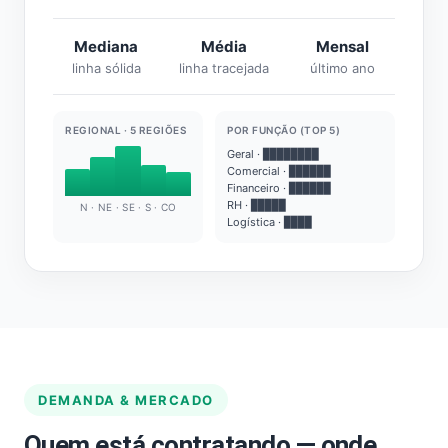
Mediana
Média
Mensal
linha sólida
linha tracejada
último ano
REGIONAL · 5 REGIÕES
POR FUNÇÃO (TOP 5)
Geral · ████████
Comercial · ██████
Financeiro · ██████
RH · █████
N · NE · SE · S · CO
Logística · ████
DEMANDA & MERCADO
Quem está contratando — onde,