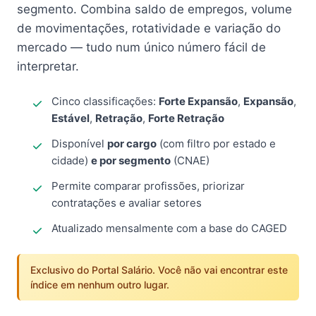
segmento. Combina saldo de empregos, volume
de movimentações, rotatividade e variação do
mercado — tudo num único número fácil de
interpretar.
Cinco classificações:
Forte Expansão
,
Expansão
,
Estável
,
Retração
,
Forte Retração
Disponível
por cargo
(com filtro por estado e
cidade)
e por segmento
(CNAE)
Permite comparar profissões, priorizar
contratações e avaliar setores
Atualizado mensalmente com a base do CAGED
Exclusivo do Portal Salário. Você não vai encontrar este
índice em nenhum outro lugar.