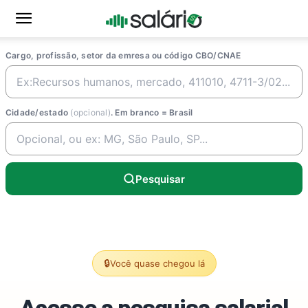
Cargo, profissão, setor da emresa ou código CBO/CNAE
Cidade/estado
(opcional)
. Em branco = Brasil
Pesquisar
🔒
Você quase chegou lá