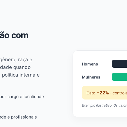
não com
 gênero, raça e
Homens
ridade quando
 política interna e
Mulheres
−22%
Gap:
· control
or cargo e localidade
Exemplo ilustrativo. Os valo
ade e profissionais