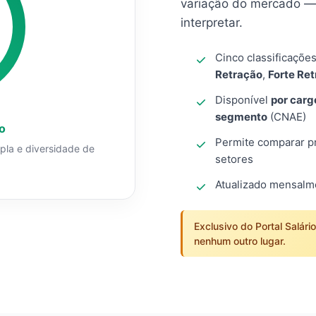
variação do mercado — 
interpretar.
Cinco classificaçõe
Retração
,
Forte Re
Disponível
por carg
segmento
(CNAE)
o
Permite comparar pro
mpla e diversidade de
setores
Atualizado mensal
Exclusivo do Portal Salári
nenhum outro lugar.