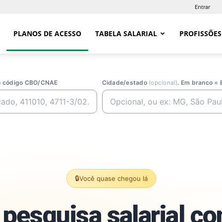
Entrar
PLANOS DE ACESSO
TABELA SALARIAL
PROFISSÕES
ou código CBO/CNAE
Cidade/estado
(opcional)
. Em branco = 
🔒
Você quase chegou lá
pesquisa salarial c