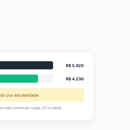
R$ 5.420
R$ 4.230
ado por escolaridade
res reais variam por cargo, UF e cidade.