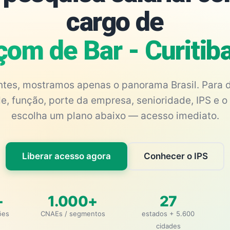
cargo de
çom de Bar - Curitib
antes, mostramos apenas o panorama Brasil. Para d
e, função, porte da empresa, senioridade, IPS e o 
escolha um plano abaixo — acesso imediato.
Liberar acesso agora
Conhecer o IPS
+
1.000+
27
ões
CNAEs / segmentos
estados + 5.600
cidades