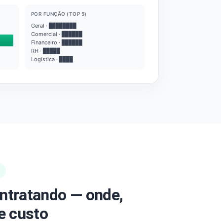
POR FUNÇÃO (TOP 5)
Geral · ████████
Comercial · ██████
Financeiro · ██████
RH · █████
Logística · ████
ntratando — onde,
e custo