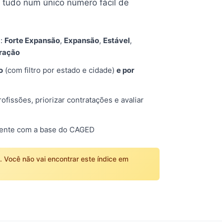
tudo num único número fácil de
s:
Forte Expansão
,
Expansão
,
Estável
,
tração
o
(com filtro por estado e cidade)
e por
fissões, priorizar contratações e avaliar
mente com a base do CAGED
o. Você não vai encontrar este índice em