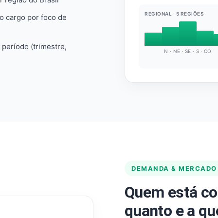
REGIONAL · 5 REGIÕES
do cargo por foco de
e período (trimestre,
N · NE · SE · S · CO
DEMANDA & MERCADO
Quem está co
quanto e a qu