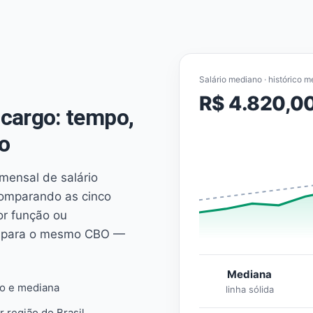
Salário mediano · histórico m
R$ 4.820,0
cargo: tempo,
o
mensal de salário
comparando as cinco
or função ou
es para o mesmo CBO —
Mediana
io e mediana
linha sólida
r região do Brasil