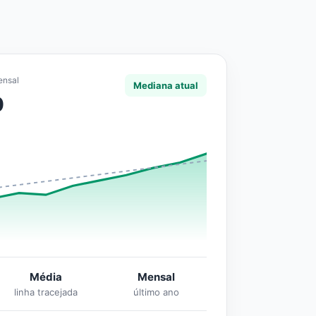
ensal
Mediana atual
0
Média
Mensal
linha tracejada
último ano