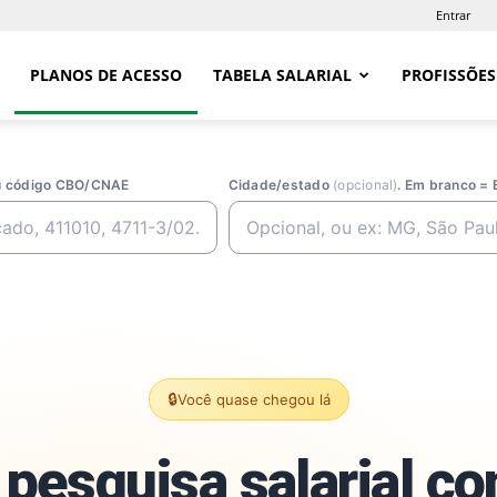
Entrar
PLANOS DE ACESSO
TABELA SALARIAL
PROFISSÕES
ou código CBO/CNAE
Cidade/estado
(opcional)
. Em branco = 
🔒
Você quase chegou lá
pesquisa salarial c