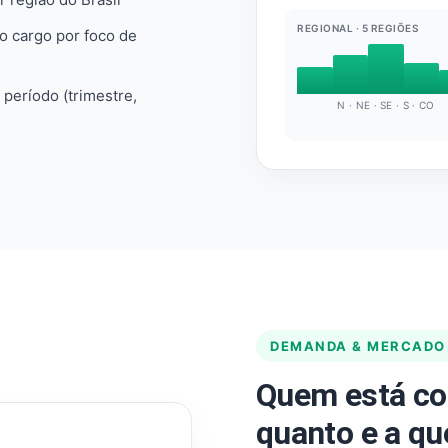
REGIONAL · 5 REGIÕES
do cargo por foco de
e período (trimestre,
N · NE · SE · S · CO
DEMANDA & MERCADO
Quem está co
quanto e a qu