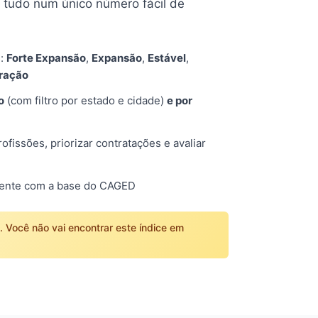
tudo num único número fácil de
s:
Forte Expansão
,
Expansão
,
Estável
,
tração
o
(com filtro por estado e cidade)
e por
fissões, priorizar contratações e avaliar
mente com a base do CAGED
o. Você não vai encontrar este índice em