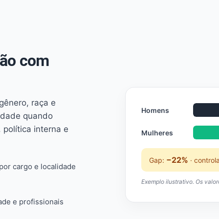
não com
 gênero, raça e
Homens
ridade quando
 política interna e
Mulheres
−22%
Gap:
· control
or cargo e localidade
Exemplo ilustrativo. Os valo
ade e profissionais