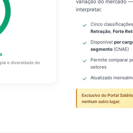
variação do mercado — 
interpretar.
Cinco classificaçõe
Retração
,
Forte Re
Disponível
por carg
segmento
(CNAE)
o
Permite comparar pro
mpla e diversidade de
setores
Atualizado mensal
Exclusivo do Portal Salári
nenhum outro lugar.