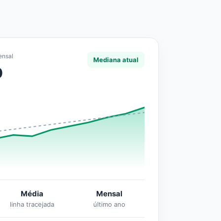
ensal
Mediana atual
0
Média
Mensal
linha tracejada
último ano