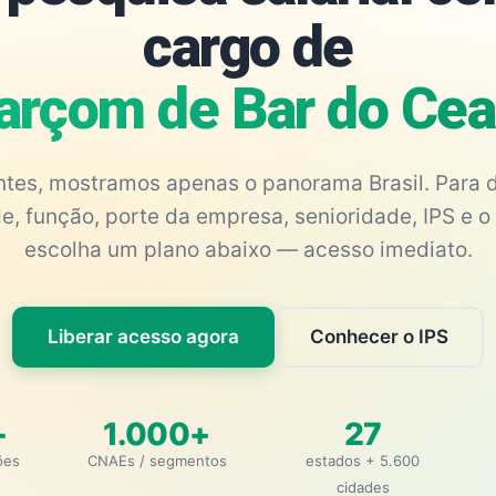
cargo de
arçom de Bar do Cea
antes, mostramos apenas o panorama Brasil. Para d
e, função, porte da empresa, senioridade, IPS e o 
escolha um plano abaixo — acesso imediato.
Liberar acesso agora
Conhecer o IPS
+
1.000+
27
ões
CNAEs / segmentos
estados + 5.600
cidades