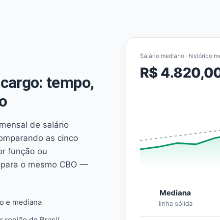
Salário mediano · histórico m
R$ 4.820,0
cargo: tempo,
o
mensal de salário
comparando as cinco
or função ou
es para o mesmo CBO —
Mediana
io e mediana
linha sólida
r região do Brasil