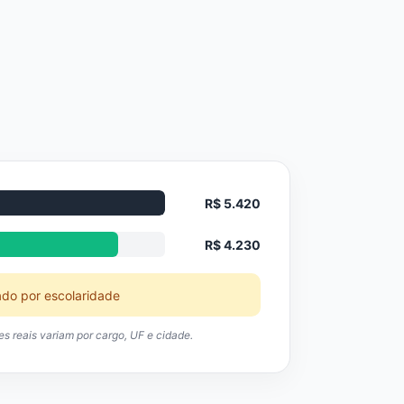
R$ 5.420
R$ 4.230
ado por escolaridade
res reais variam por cargo, UF e cidade.