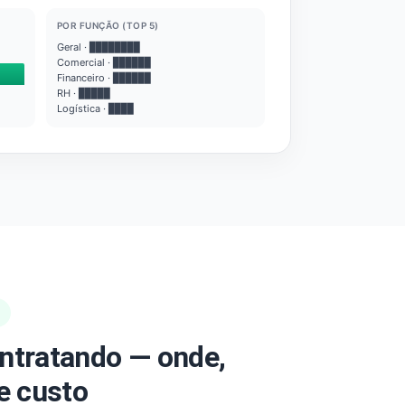
POR FUNÇÃO (TOP 5)
Geral · ████████
Comercial · ██████
Financeiro · ██████
RH · █████
Logística · ████
ntratando — onde,
e custo