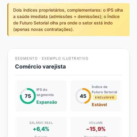
Dois índices proprietários, complementares: o IPS olha
a saúde imediata (admissões + demissões); o Índice
de Futuro Setorial olha pra onde o setor está indo
(apenas novas contratações).
SEGMENTO · EXEMPLO ILUSTRATIVO
Comércio varejista
Índice de
IPS do
Futuro Setorial
segmento
75
45
EXCLUSIVO
Expansão
Estável
SALÁRIO REAL
VOLUME
+6,4%
−15,9%