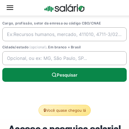
Cargo, profissão, setor da emresa ou código CBO/CNAE
Cidade/estado
(opcional)
. Em branco = Brasil
Pesquisar
🔒
Você quase chegou lá