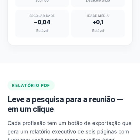
Subindo
Desacelerando
ESCOLARIDADE
IDADE MÉDIA
−0,04
+0,1
Estável
Estável
RELATÓRIO PDF
Leve a pesquisa para a reunião —
em um clique
Cada profissão tem um botão de exportação que
gera um relatório executivo de seis páginas com