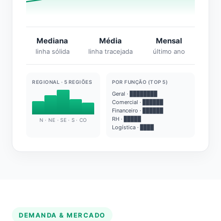
Mediana
Média
Mensal
linha sólida
linha tracejada
último ano
REGIONAL · 5 REGIÕES
POR FUNÇÃO (TOP 5)
Geral · ████████
Comercial · ██████
Financeiro · ██████
RH · █████
N · NE · SE · S · CO
Logística · ████
DEMANDA & MERCADO