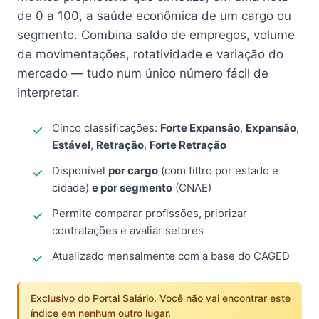
de 0 a 100, a saúde econômica de um cargo ou
segmento. Combina saldo de empregos, volume
de movimentações, rotatividade e variação do
mercado — tudo num único número fácil de
interpretar.
Cinco classificações:
Forte Expansão
,
Expansão
,
Estável
,
Retração
,
Forte Retração
Disponível
por cargo
(com filtro por estado e
cidade)
e por segmento
(CNAE)
Permite comparar profissões, priorizar
contratações e avaliar setores
Atualizado mensalmente com a base do CAGED
Exclusivo do Portal Salário. Você não vai encontrar este
índice em nenhum outro lugar.