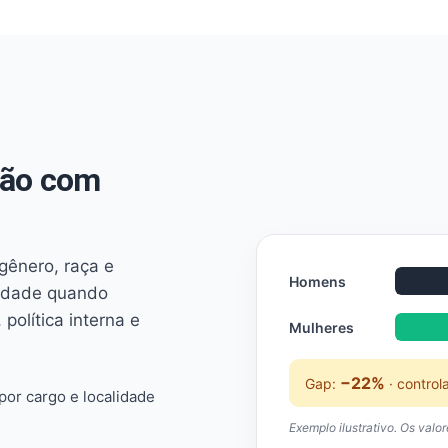
não com
 gênero, raça e
Homens
ridade quando
 política interna e
Mulheres
−22%
Gap:
· control
or cargo e localidade
Exemplo ilustrativo. Os valo