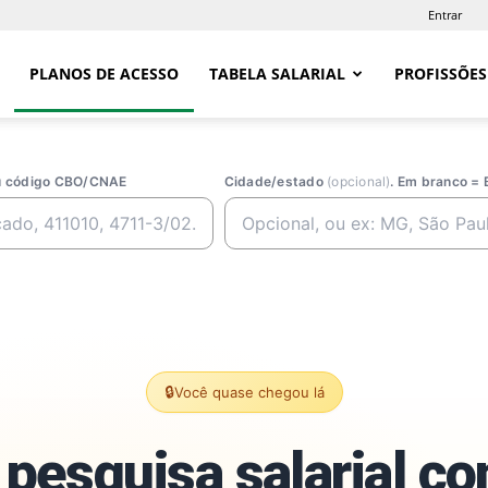
Entrar
PLANOS DE ACESSO
TABELA SALARIAL
PROFISSÕES
ou código CBO/CNAE
Cidade/estado
(opcional)
. Em branco = 
🔒
Você quase chegou lá
pesquisa salarial c