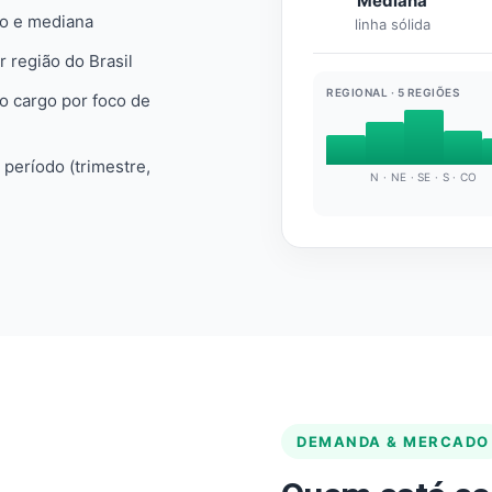
Mediana
io e mediana
linha sólida
r região do Brasil
REGIONAL · 5 REGIÕES
do cargo por foco de
e período (trimestre,
N · NE · SE · S · CO
DEMANDA & MERCADO