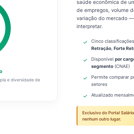
saúde econômica de um
de empregos, volume d
variação do mercado — 
interpretar.
Cinco classificaçõe
Retração
,
Forte Re
Disponível
por carg
segmento
(CNAE)
o
Permite comparar pro
mpla e diversidade de
setores
Atualizado mensal
Exclusivo do Portal Salári
nenhum outro lugar.