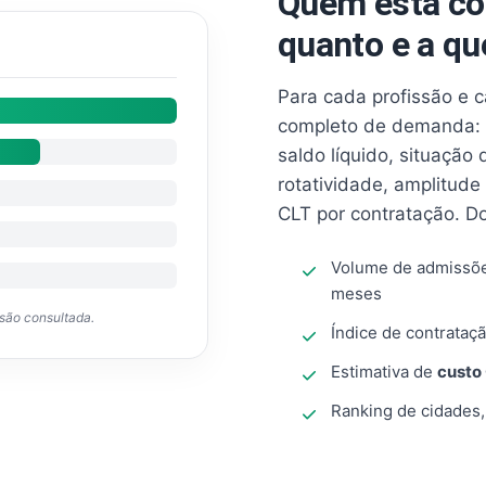
Quem está co
quanto e a qu
Para cada profissão e 
completo de demanda: 
saldo líquido, situação
rotatividade, amplitude
CLT por contratação. D
Volume de admissõ
meses
ssão consultada.
Índice de contrataçã
Estimativa de
custo
Ranking de cidades