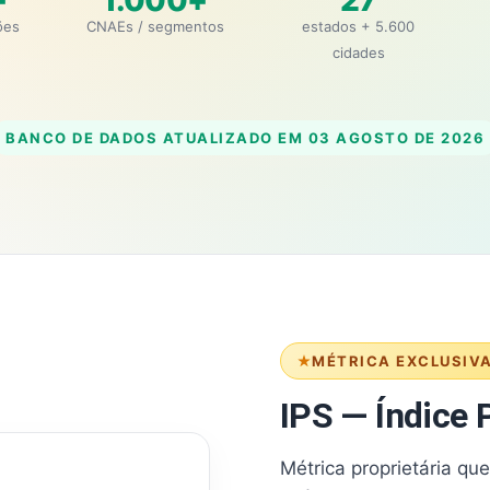
+
1.000+
27
ões
CNAEs / segmentos
estados + 5.600
cidades
BANCO DE DADOS ATUALIZADO EM
03 AGOSTO DE 2026
MÉTRICA EXCLUSIV
IPS — Índice P
Métrica proprietária qu