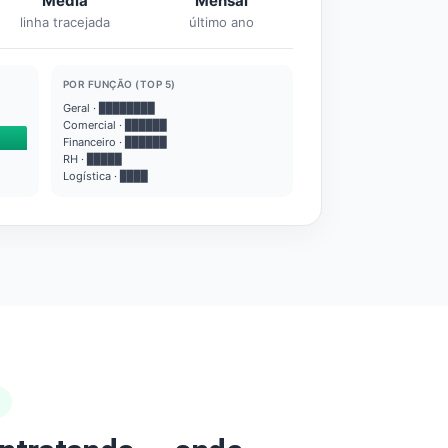
Média
Mensal
linha tracejada
último ano
POR FUNÇÃO (TOP 5)
Geral · ████████
Comercial · ██████
Financeiro · ██████
RH · █████
Logística · ████