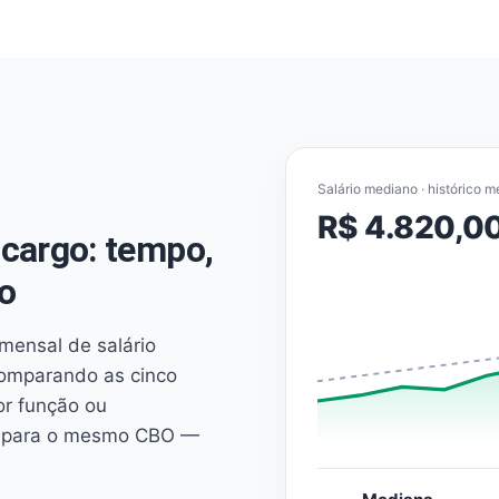
Salário mediano · histórico m
R$ 4.820,0
cargo: tempo,
o
mensal de salário
comparando as cinco
or função ou
es para o mesmo CBO —