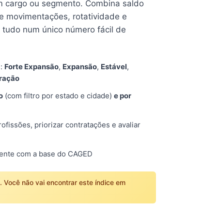
 cargo ou segmento. Combina saldo
e movimentações, rotatividade e
tudo num único número fácil de
s:
Forte Expansão
,
Expansão
,
Estável
,
tração
o
(com filtro por estado e cidade)
e por
fissões, priorizar contratações e avaliar
mente com a base do CAGED
o. Você não vai encontrar este índice em