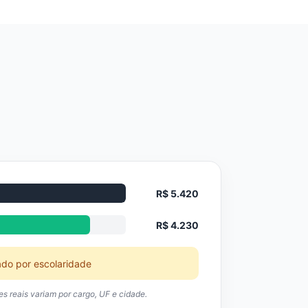
R$ 5.420
R$ 4.230
ado por escolaridade
res reais variam por cargo, UF e cidade.