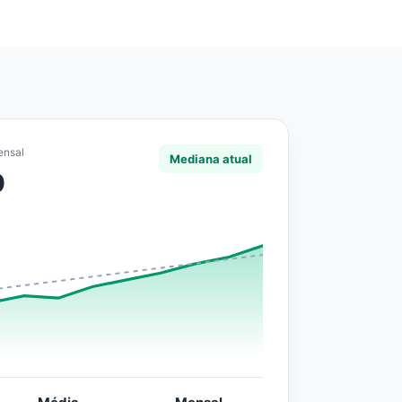
ensal
Mediana atual
0