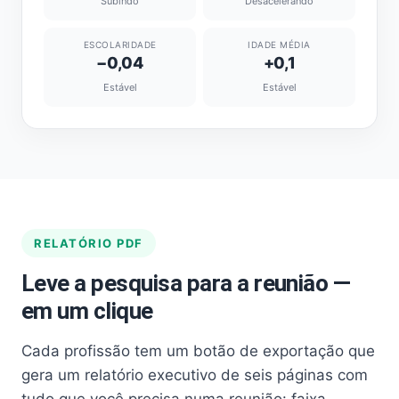
Subindo
Desacelerando
ESCOLARIDADE
IDADE MÉDIA
−0,04
+0,1
Estável
Estável
RELATÓRIO PDF
Leve a pesquisa para a reunião —
em um clique
Cada profissão tem um botão de exportação que
gera um relatório executivo de seis páginas com