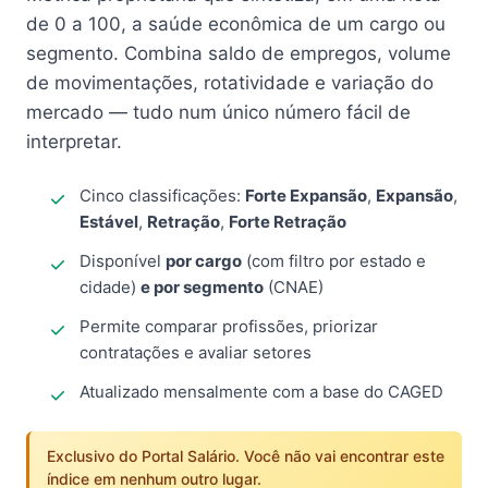
de 0 a 100, a saúde econômica de um cargo ou
segmento. Combina saldo de empregos, volume
de movimentações, rotatividade e variação do
mercado — tudo num único número fácil de
interpretar.
Cinco classificações:
Forte Expansão
,
Expansão
,
Estável
,
Retração
,
Forte Retração
Disponível
por cargo
(com filtro por estado e
cidade)
e por segmento
(CNAE)
Permite comparar profissões, priorizar
contratações e avaliar setores
Atualizado mensalmente com a base do CAGED
Exclusivo do Portal Salário. Você não vai encontrar este
índice em nenhum outro lugar.