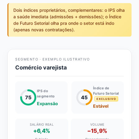
Dois índices proprietários, complementares: o IPS olha
a saúde imediata (admissões + demissões); o Índice
de Futuro Setorial olha pra onde o setor está indo
(apenas novas contratações).
SEGMENTO · EXEMPLO ILUSTRATIVO
Comércio varejista
Índice de
IPS do
Futuro Setorial
segmento
75
45
EXCLUSIVO
Expansão
Estável
SALÁRIO REAL
VOLUME
+6,4%
−15,9%