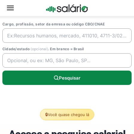
Cargo, profissão, setor da emresa ou código CBO/CNAE
Cidade/estado
(opcional)
. Em branco = Brasil
Pesquisar
🔒
Você quase chegou lá