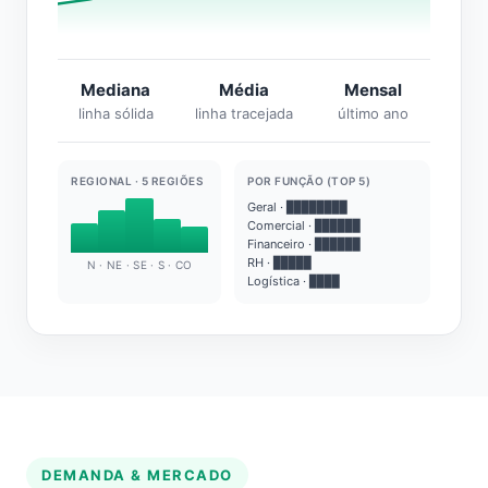
Mediana
Média
Mensal
linha sólida
linha tracejada
último ano
REGIONAL · 5 REGIÕES
POR FUNÇÃO (TOP 5)
Geral · ████████
Comercial · ██████
Financeiro · ██████
RH · █████
N · NE · SE · S · CO
Logística · ████
DEMANDA & MERCADO