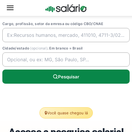
Cargo, profissão, setor da emresa ou código CBO/CNAE
Cidade/estado
(opcional)
. Em branco = Brasil
Pesquisar
🔒
Você quase chegou lá