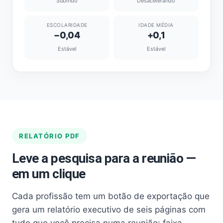
Subindo
Desacelerando
ESCOLARIDADE
IDADE MÉDIA
−0,04
+0,1
Estável
Estável
RELATÓRIO PDF
Leve a pesquisa para a reunião —
em um clique
Cada profissão tem um botão de exportação que
gera um relatório executivo de seis páginas com