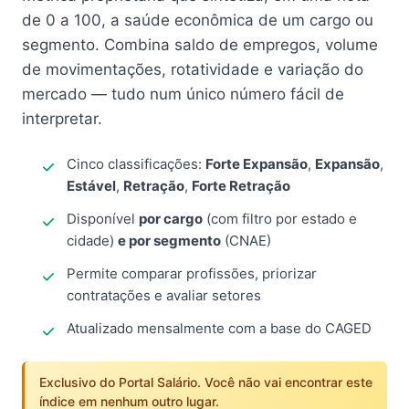
de 0 a 100, a saúde econômica de um cargo ou
segmento. Combina saldo de empregos, volume
de movimentações, rotatividade e variação do
mercado — tudo num único número fácil de
interpretar.
Cinco classificações:
Forte Expansão
,
Expansão
,
Estável
,
Retração
,
Forte Retração
Disponível
por cargo
(com filtro por estado e
cidade)
e por segmento
(CNAE)
Permite comparar profissões, priorizar
contratações e avaliar setores
Atualizado mensalmente com a base do CAGED
Exclusivo do Portal Salário. Você não vai encontrar este
índice em nenhum outro lugar.