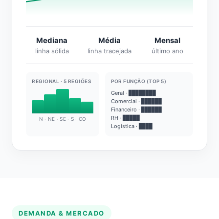
Mediana
Média
Mensal
linha sólida
linha tracejada
último ano
REGIONAL · 5 REGIÕES
POR FUNÇÃO (TOP 5)
Geral · ████████
Comercial · ██████
Financeiro · ██████
RH · █████
N · NE · SE · S · CO
Logística · ████
DEMANDA & MERCADO