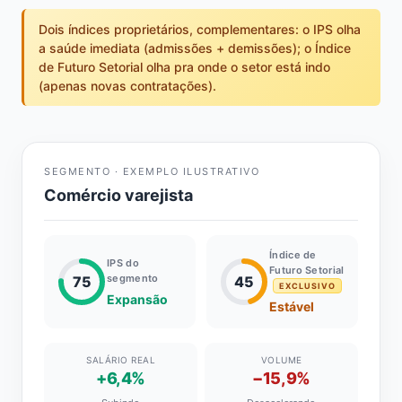
Dois índices proprietários, complementares: o IPS olha
a saúde imediata (admissões + demissões); o Índice
de Futuro Setorial olha pra onde o setor está indo
(apenas novas contratações).
SEGMENTO · EXEMPLO ILUSTRATIVO
Comércio varejista
Índice de
IPS do
Futuro Setorial
segmento
75
45
EXCLUSIVO
Expansão
Estável
SALÁRIO REAL
VOLUME
+6,4%
−15,9%