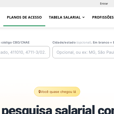
Entrar
PLANOS DE ACESSO
TABELA SALARIAL
PROFISSÕES
ou código CBO/CNAE
Cidade/estado
(opcional)
. Em branco = 
🔒
Você quase chegou lá
pesquisa salarial c