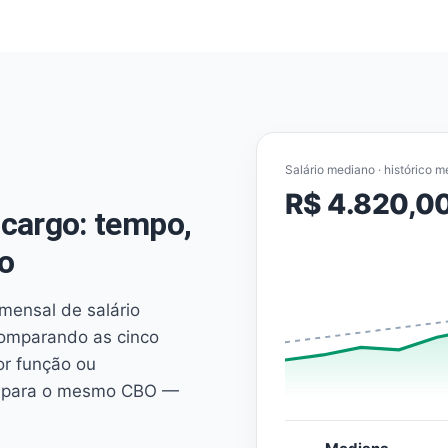
Salário mediano · histórico m
R$ 4.820,0
cargo: tempo,
o
mensal de salário
comparando as cinco
or função ou
es para o mesmo CBO —