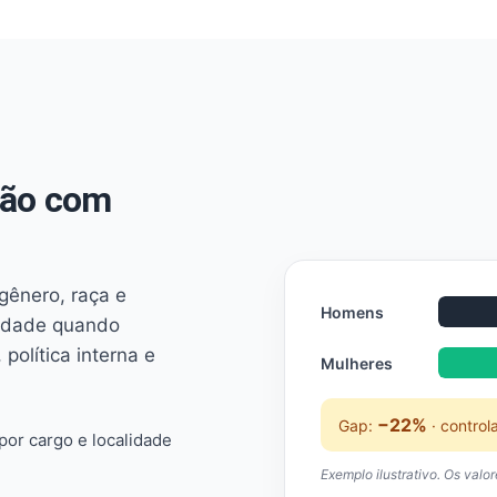
não com
 gênero, raça e
Homens
ridade quando
 política interna e
Mulheres
−22%
Gap:
· control
or cargo e localidade
Exemplo ilustrativo. Os valo