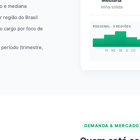
Mediana
io e mediana
linha sólida
r região do Brasil
REGIONAL · 5 REGIÕES
do cargo por foco de
e período (trimestre,
N · NE · SE · S · CO
DEMANDA & MERCADO