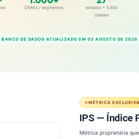
+
1.000+
27
ões
CNAEs / segmentos
estados + 5.600
cidades
BANCO DE DADOS ATUALIZADO EM
03 AGOSTO DE 2026
MÉTRICA EXCLUSIV
IPS — Índice P
Métrica proprietária qu