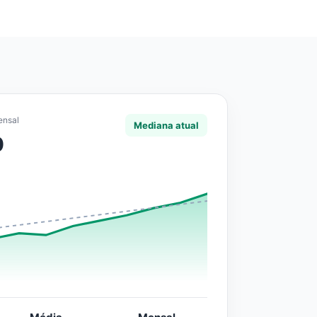
ensal
Mediana atual
0