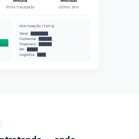
Média
Mensal
linha tracejada
último ano
POR FUNÇÃO (TOP 5)
Geral · ████████
Comercial · ██████
Financeiro · ██████
RH · █████
Logística · ████