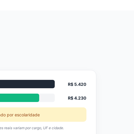
R$ 5.420
R$ 4.230
ado por escolaridade
res reais variam por cargo, UF e cidade.