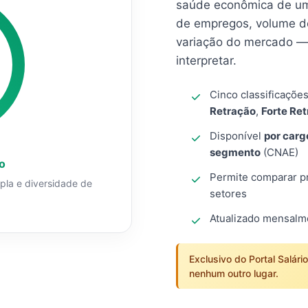
saúde econômica de um
de empregos, volume d
variação do mercado — 
interpretar.
Cinco classificaçõe
Retração
,
Forte Re
Disponível
por carg
segmento
(CNAE)
o
Permite comparar pro
mpla e diversidade de
setores
Atualizado mensal
Exclusivo do Portal Salári
nenhum outro lugar.