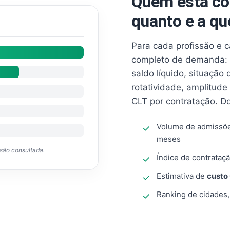
Quem está co
quanto e a qu
Para cada profissão e 
completo de demanda: 
saldo líquido, situação
rotatividade, amplitude
CLT por contratação. D
Volume de admissõ
meses
ssão consultada.
Índice de contrataçã
Estimativa de
custo
Ranking de cidades