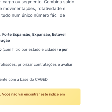
 cargo ou segmento. Combina saldo
e movimentações, rotatividade e
tudo num único número fácil de
s:
Forte Expansão
,
Expansão
,
Estável
,
tração
o
(com filtro por estado e cidade)
e por
fissões, priorizar contratações e avaliar
mente com a base do CAGED
o. Você não vai encontrar este índice em