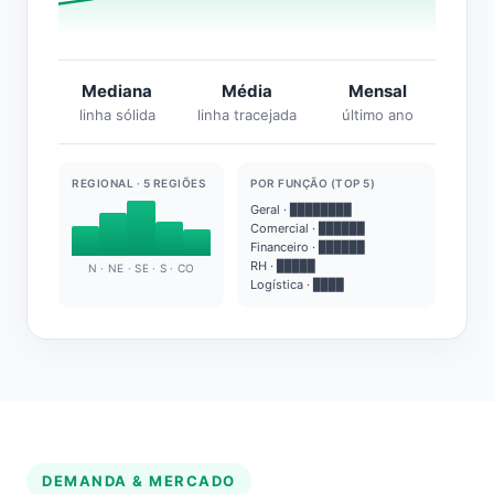
Mediana
Média
Mensal
linha sólida
linha tracejada
último ano
REGIONAL · 5 REGIÕES
POR FUNÇÃO (TOP 5)
Geral · ████████
Comercial · ██████
Financeiro · ██████
RH · █████
N · NE · SE · S · CO
Logística · ████
DEMANDA & MERCADO