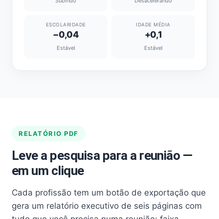
Subindo
Desacelerando
ESCOLARIDADE
IDADE MÉDIA
−0,04
+0,1
Estável
Estável
RELATÓRIO PDF
Leve a pesquisa para a reunião —
em um clique
Cada profissão tem um botão de exportação que
gera um relatório executivo de seis páginas com