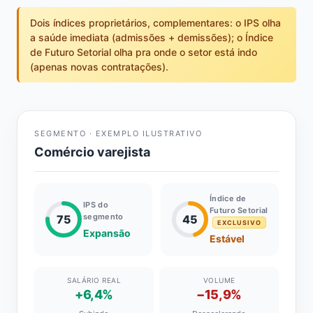
Dois índices proprietários, complementares: o IPS olha
a saúde imediata (admissões + demissões); o Índice
de Futuro Setorial olha pra onde o setor está indo
(apenas novas contratações).
SEGMENTO · EXEMPLO ILUSTRATIVO
Comércio varejista
Índice de
IPS do
Futuro Setorial
segmento
75
45
EXCLUSIVO
Expansão
Estável
SALÁRIO REAL
VOLUME
+6,4%
−15,9%