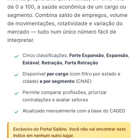
de 0 a 100, a saúde econômica de um cargo ou
segmento. Combina saldo de empregos, volume
de movimentações, rotatividade e variação do
mercado — tudo num único número fácil de
interpretar.
Cinco classificações:
Forte Expansão
,
Expansão
,
Estável
,
Retração
,
Forte Retração
Disponível
por cargo
(com filtro por estado e
cidade)
e por segmento
(CNAE)
Permite comparar profissões, priorizar
contratações e avaliar setores
Atualizado mensalmente com a base do CAGED
Exclusivo do Portal Salário. Você não vai encontrar este
índice em nenhum outro lugar.