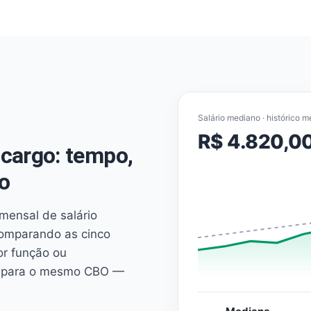
Salário mediano · histórico m
R$ 4.820,0
cargo: tempo,
o
mensal de salário
comparando as cinco
or função ou
es para o mesmo CBO —