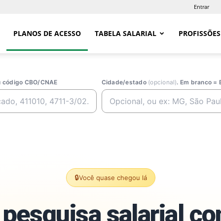
Entrar
PLANOS DE ACESSO
TABELA SALARIAL
PROFISSÕES
ou código CBO/CNAE
Cidade/estado
(opcional)
. Em branco = 
🔒
Você quase chegou lá
pesquisa salarial c