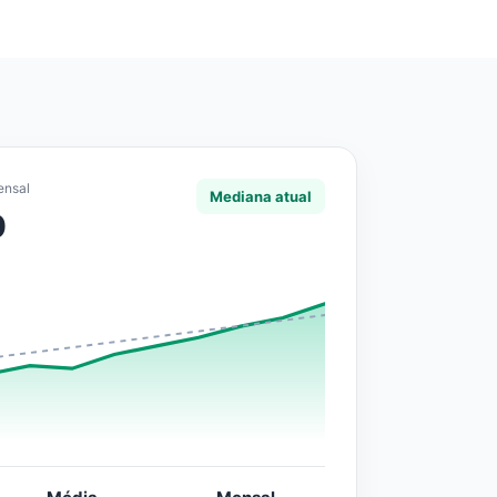
ensal
Mediana atual
0