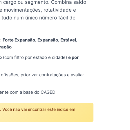
 cargo ou segmento. Combina saldo
e movimentações, rotatividade e
tudo num único número fácil de
s:
Forte Expansão
,
Expansão
,
Estável
,
tração
o
(com filtro por estado e cidade)
e por
fissões, priorizar contratações e avaliar
mente com a base do CAGED
o. Você não vai encontrar este índice em