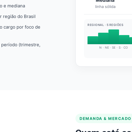
Mediana
io e mediana
linha sólida
r região do Brasil
REGIONAL · 5 REGIÕES
do cargo por foco de
e período (trimestre,
N · NE · SE · S · CO
DEMANDA & MERCADO