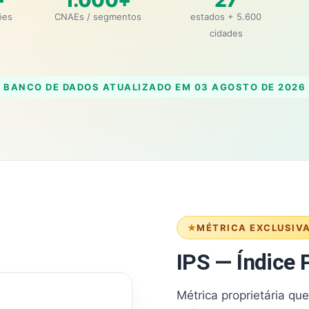
+
1.000+
27
ões
CNAEs / segmentos
estados + 5.600
cidades
BANCO DE DADOS ATUALIZADO EM
03 AGOSTO DE 2026
MÉTRICA EXCLUSIV
IPS — Índice P
Métrica proprietária qu