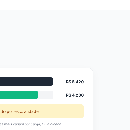
R$ 5.420
R$ 4.230
ado por escolaridade
res reais variam por cargo, UF e cidade.