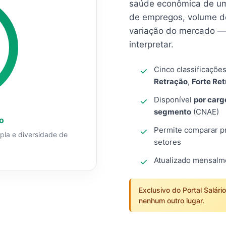
saúde econômica de um
de empregos, volume d
variação do mercado — 
interpretar.
Cinco classificaçõe
Retração
,
Forte Re
Disponível
por carg
segmento
(CNAE)
o
Permite comparar pro
mpla e diversidade de
setores
Atualizado mensal
Exclusivo do Portal Salári
nenhum outro lugar.