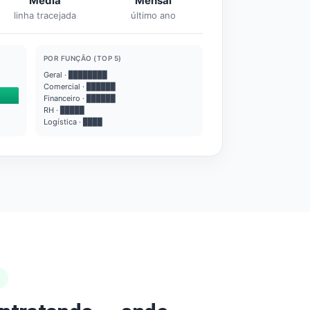
Média
Mensal
linha tracejada
último ano
POR FUNÇÃO (TOP 5)
Geral · ████████
Comercial · ██████
Financeiro · ██████
RH · █████
Logística · ████