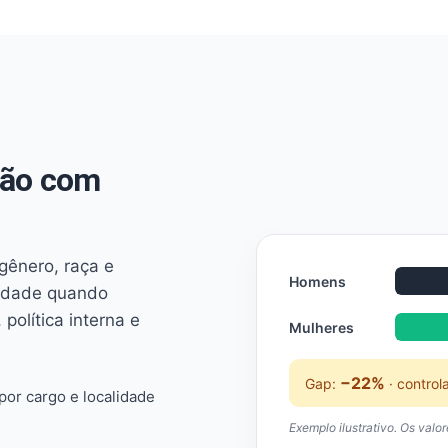
não com
 gênero, raça e
Homens
ridade quando
 política interna e
Mulheres
−22%
Gap:
· control
or cargo e localidade
Exemplo ilustrativo. Os valo