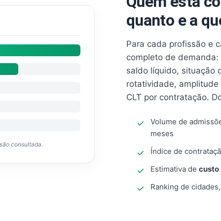
Quem está co
quanto e a qu
Para cada profissão e 
completo de demanda: 
saldo líquido, situação
rotatividade, amplitude
CLT por contratação. D
Volume de admissõ
meses
ssão consultada.
Índice de contrataçã
Estimativa de
custo
Ranking de cidades