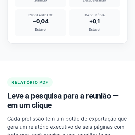
Subindo
Desacelerando
ESCOLARIDADE
IDADE MÉDIA
−0,04
+0,1
Estável
Estável
RELATÓRIO PDF
Leve a pesquisa para a reunião —
em um clique
Cada profissão tem um botão de exportação que
gera um relatório executivo de seis páginas com