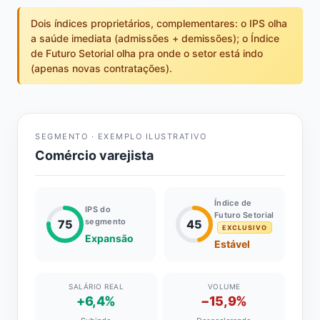
Dois índices proprietários, complementares: o IPS olha
a saúde imediata (admissões + demissões); o Índice
de Futuro Setorial olha pra onde o setor está indo
(apenas novas contratações).
SEGMENTO · EXEMPLO ILUSTRATIVO
Comércio varejista
Índice de
IPS do
Futuro Setorial
segmento
75
45
EXCLUSIVO
Expansão
Estável
SALÁRIO REAL
VOLUME
+6,4%
−15,9%