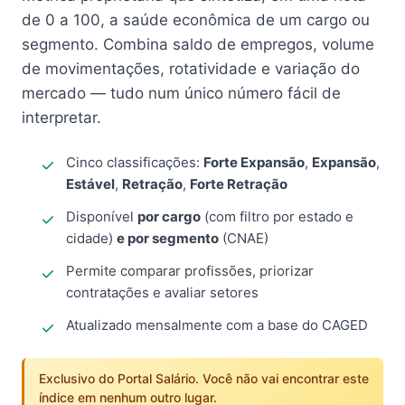
de 0 a 100, a saúde econômica de um cargo ou
segmento. Combina saldo de empregos, volume
de movimentações, rotatividade e variação do
mercado — tudo num único número fácil de
interpretar.
Cinco classificações:
Forte Expansão
,
Expansão
,
Estável
,
Retração
,
Forte Retração
Disponível
por cargo
(com filtro por estado e
cidade)
e por segmento
(CNAE)
Permite comparar profissões, priorizar
contratações e avaliar setores
Atualizado mensalmente com a base do CAGED
Exclusivo do Portal Salário. Você não vai encontrar este
índice em nenhum outro lugar.