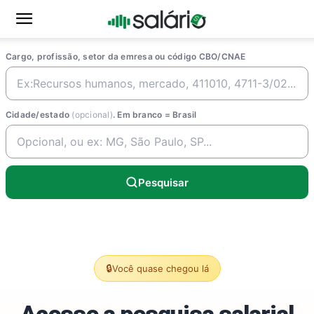
Cargo, profissão, setor da emresa ou código CBO/CNAE
Cidade/estado
(opcional)
. Em branco = Brasil
Pesquisar
🔒
Você quase chegou lá