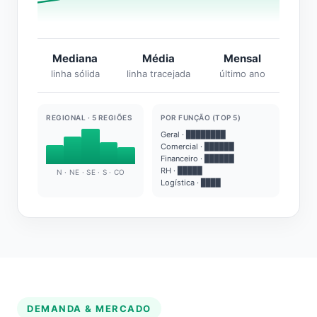
Mediana
Média
Mensal
linha sólida
linha tracejada
último ano
REGIONAL · 5 REGIÕES
POR FUNÇÃO (TOP 5)
Geral · ████████
Comercial · ██████
Financeiro · ██████
RH · █████
N · NE · SE · S · CO
Logística · ████
DEMANDA & MERCADO