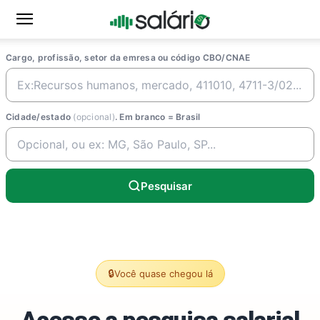
Cargo, profissão, setor da emresa ou código CBO/CNAE
Cidade/estado
(opcional)
. Em branco = Brasil
Pesquisar
🔒
Você quase chegou lá