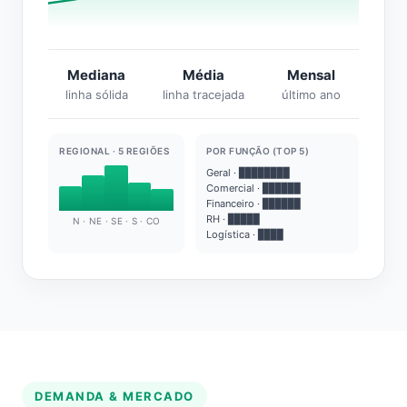
Mediana
Média
Mensal
linha sólida
linha tracejada
último ano
REGIONAL · 5 REGIÕES
POR FUNÇÃO (TOP 5)
Geral · ████████
Comercial · ██████
Financeiro · ██████
RH · █████
N · NE · SE · S · CO
Logística · ████
DEMANDA & MERCADO