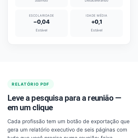
Subindo
Desacelerando
ESCOLARIDADE
IDADE MÉDIA
−0,04
+0,1
Estável
Estável
RELATÓRIO PDF
Leve a pesquisa para a reunião —
em um clique
Cada profissão tem um botão de exportação que
gera um relatório executivo de seis páginas com