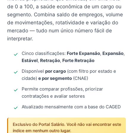
de 0 a 100, a saúde econômica de um cargo ou
segmento. Combina saldo de empregos, volume
de movimentações, rotatividade e variação do
mercado — tudo num único número fácil de
interpretar.
Cinco classificações:
Forte Expansão
,
Expansão
,
Estável
,
Retração
,
Forte Retração
Disponível
por cargo
(com filtro por estado e
cidade)
e por segmento
(CNAE)
Permite comparar profissões, priorizar
contratações e avaliar setores
Atualizado mensalmente com a base do CAGED
Exclusivo do Portal Salário. Você não vai encontrar este
índice em nenhum outro lugar.