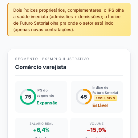
Dois índices proprietários, complementares: o IPS olha
a saúde imediata (admissões + demissões); o Índice
de Futuro Setorial olha pra onde o setor está indo
(apenas novas contratações).
SEGMENTO · EXEMPLO ILUSTRATIVO
Comércio varejista
Índice de
IPS do
Futuro Setorial
segmento
75
45
EXCLUSIVO
Expansão
Estável
SALÁRIO REAL
VOLUME
+6,4%
−15,9%