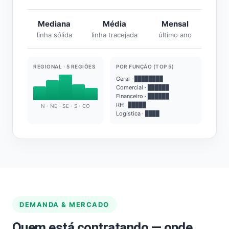
Mediana
Média
Mensal
linha sólida
linha tracejada
último ano
REGIONAL · 5 REGIÕES
POR FUNÇÃO (TOP 5)
Geral · ████████
Comercial · ██████
Financeiro · ██████
RH · █████
N · NE · SE · S · CO
Logística · ████
DEMANDA & MERCADO
Quem está contratando — onde,