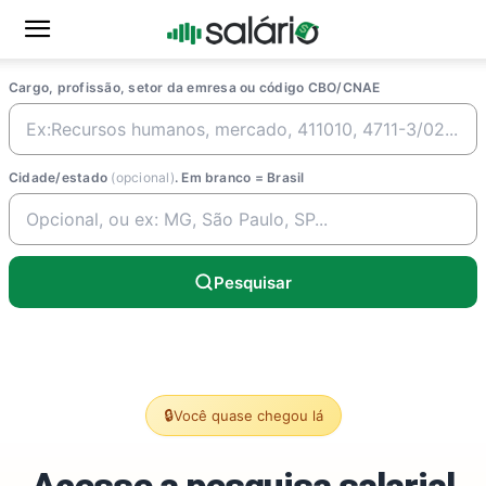
Cargo, profissão, setor da emresa ou código CBO/CNAE
Cidade/estado
(opcional)
. Em branco = Brasil
Pesquisar
🔒
Você quase chegou lá