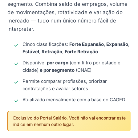
segmento. Combina saldo de empregos, volume
de movimentações, rotatividade e variação do
mercado — tudo num único número fácil de
interpretar.
Cinco classificações:
Forte Expansão
,
Expansão
,
Estável
,
Retração
,
Forte Retração
Disponível
por cargo
(com filtro por estado e
cidade)
e por segmento
(CNAE)
Permite comparar profissões, priorizar
contratações e avaliar setores
Atualizado mensalmente com a base do CAGED
Exclusivo do Portal Salário. Você não vai encontrar este
índice em nenhum outro lugar.