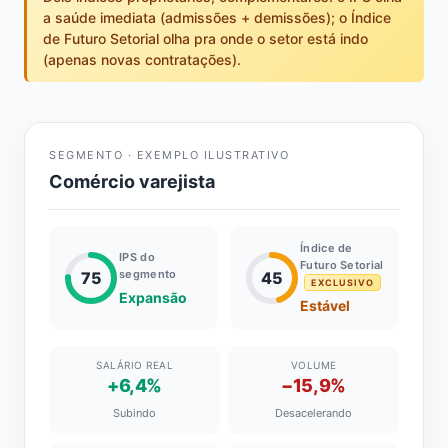
a saúde imediata (admissões + demissões); o Índice
de Futuro Setorial olha pra onde o setor está indo
(apenas novas contratações).
SEGMENTO · EXEMPLO ILUSTRATIVO
Comércio varejista
Índice de
IPS do
Futuro Setorial
segmento
75
45
EXCLUSIVO
Expansão
Estável
SALÁRIO REAL
VOLUME
+6,4%
−15,9%
Subindo
Desacelerando