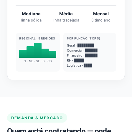
Mediana
Média
Mensal
linha sólida
linha tracejada
último ano
REGIONAL · 5 REGIÕES
POR FUNÇÃO (TOP 5)
Geral · ████████
Comercial · ██████
Financeiro · ██████
RH · █████
N · NE · SE · S · CO
Logística · ████
DEMANDA & MERCADO
Quem está contratando — onde,