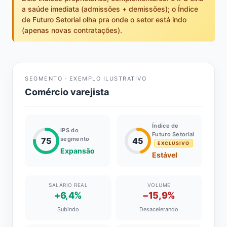
a saúde imediata (admissões + demissões); o Índice
de Futuro Setorial olha pra onde o setor está indo
(apenas novas contratações).
SEGMENTO · EXEMPLO ILUSTRATIVO
Comércio varejista
Índice de
IPS do
Futuro Setorial
segmento
75
45
EXCLUSIVO
Expansão
Estável
SALÁRIO REAL
VOLUME
+6,4%
−15,9%
Subindo
Desacelerando