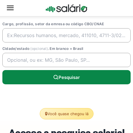
Cargo, profissão, setor da emresa ou código CBO/CNAE
Cidade/estado
(opcional)
. Em branco = Brasil
Pesquisar
🔒
Você quase chegou lá