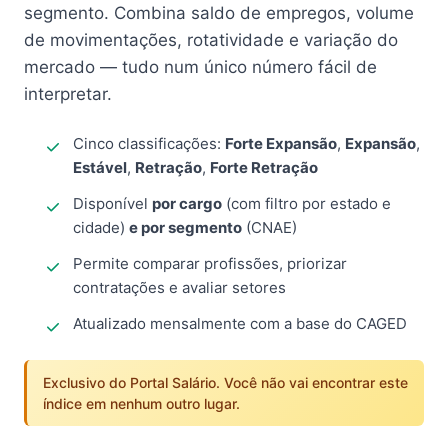
segmento. Combina saldo de empregos, volume
de movimentações, rotatividade e variação do
mercado — tudo num único número fácil de
interpretar.
Cinco classificações:
Forte Expansão
,
Expansão
,
Estável
,
Retração
,
Forte Retração
Disponível
por cargo
(com filtro por estado e
cidade)
e por segmento
(CNAE)
Permite comparar profissões, priorizar
contratações e avaliar setores
Atualizado mensalmente com a base do CAGED
Exclusivo do Portal Salário. Você não vai encontrar este
índice em nenhum outro lugar.