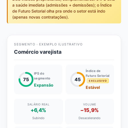
a saúde imediata (admissões + demissões); o Índice
de Futuro Setorial olha pra onde o setor está indo
(apenas novas contratações).
SEGMENTO · EXEMPLO ILUSTRATIVO
Comércio varejista
Índice de
IPS do
Futuro Setorial
segmento
75
45
EXCLUSIVO
Expansão
Estável
SALÁRIO REAL
VOLUME
+6,4%
−15,9%
Subindo
Desacelerando