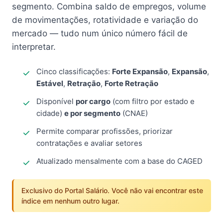
segmento. Combina saldo de empregos, volume
de movimentações, rotatividade e variação do
mercado — tudo num único número fácil de
interpretar.
Cinco classificações:
Forte Expansão
,
Expansão
,
Estável
,
Retração
,
Forte Retração
Disponível
por cargo
(com filtro por estado e
cidade)
e por segmento
(CNAE)
Permite comparar profissões, priorizar
contratações e avaliar setores
Atualizado mensalmente com a base do CAGED
Exclusivo do Portal Salário. Você não vai encontrar este
índice em nenhum outro lugar.