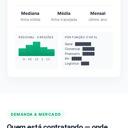
Mediana
Média
Mensal
linha sólida
linha tracejada
último ano
REGIONAL · 5 REGIÕES
POR FUNÇÃO (TOP 5)
Geral · ████████
Comercial · ██████
Financeiro · ██████
RH · █████
N · NE · SE · S · CO
Logística · ████
DEMANDA & MERCADO
Quem está contratando — onde,