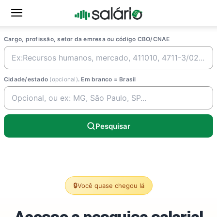
Cargo, profissão, setor da emresa ou código CBO/CNAE
Cidade/estado
(opcional)
. Em branco = Brasil
Pesquisar
🔒
Você quase chegou lá