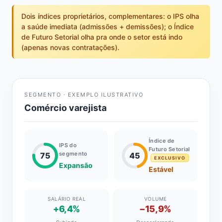
Dois índices proprietários, complementares: o IPS olha
a saúde imediata (admissões + demissões); o Índice
de Futuro Setorial olha pra onde o setor está indo
(apenas novas contratações).
SEGMENTO · EXEMPLO ILUSTRATIVO
Comércio varejista
Índice de
IPS do
Futuro Setorial
segmento
75
45
EXCLUSIVO
Expansão
Estável
SALÁRIO REAL
VOLUME
+6,4%
−15,9%