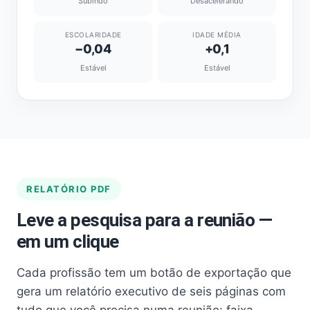
Subindo
Desacelerando
ESCOLARIDADE
IDADE MÉDIA
−0,04
+0,1
Estável
Estável
RELATÓRIO PDF
Leve a pesquisa para a reunião —
em um clique
Cada profissão tem um botão de exportação que
gera um relatório executivo de seis páginas com