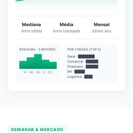
Mediana
Média
Mensal
linha sólida
linha tracejada
último ano
REGIONAL · 5 REGIÕES
POR FUNÇÃO (TOP 5)
Geral · ████████
Comercial · ██████
Financeiro · ██████
RH · █████
N · NE · SE · S · CO
Logística · ████
DEMANDA & MERCADO