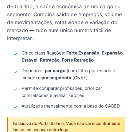
de 0 a 100, a saúde econômica de um cargo ou
segmento. Combina saldo de empregos, volume
de movimentações, rotatividade e variação do
mercado — tudo num único número fácil de
interpretar.
Cinco classificações:
Forte Expansão
,
Expansão
,
Estável
,
Retração
,
Forte Retração
Disponível
por cargo
(com filtro por estado e
cidade)
e por segmento
(CNAE)
Permite comparar profissões, priorizar
contratações e avaliar setores
Atualizado mensalmente com a base do CAGED
Exclusivo do Portal Salário. Você não vai encontrar este
índice em nenhum outro lugar.