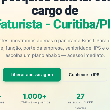
cargo de
aturista - Curitiba/
antes, mostramos apenas o panorama Brasil. Para d
e, função, porte da empresa, senioridade, IPS e o 
escolha um plano abaixo — acesso imediato.
Liberar acesso agora
Conhecer o IPS
+
1.000+
27
ões
CNAEs / segmentos
estados + 5.600
cidades