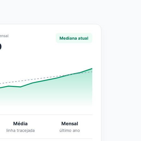
ensal
Mediana atual
0
Média
Mensal
linha tracejada
último ano