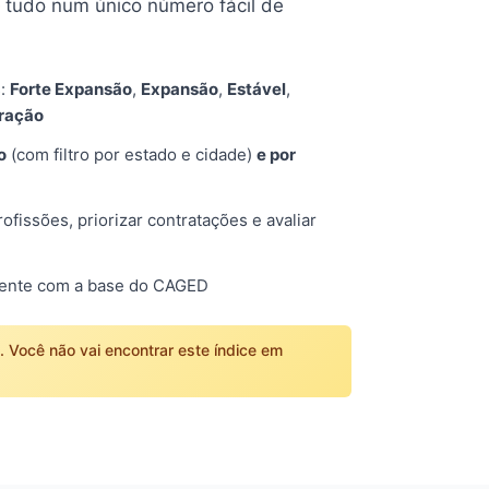
tudo num único número fácil de
s:
Forte Expansão
,
Expansão
,
Estável
,
tração
o
(com filtro por estado e cidade)
e por
fissões, priorizar contratações e avaliar
mente com a base do CAGED
o. Você não vai encontrar este índice em