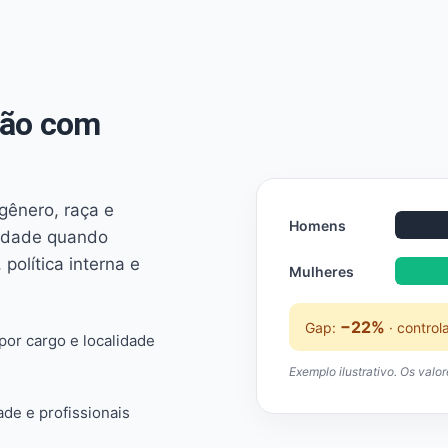
não com
 gênero, raça e
Homens
ridade quando
 política interna e
Mulheres
−22%
Gap:
· control
or cargo e localidade
Exemplo ilustrativo. Os valo
ade e profissionais