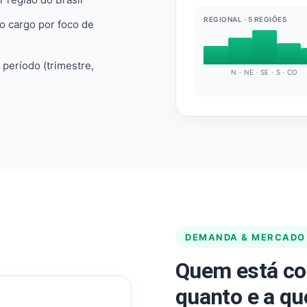
REGIONAL · 5 REGIÕES
do cargo por foco de
e período (trimestre,
N · NE · SE · S · CO
DEMANDA & MERCADO
Quem está co
quanto e a qu