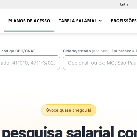
Entrar
PLANOS DE ACESSO
TABELA SALARIAL
PROFISSÕES
ou código CBO/CNAE
Cidade/estado
(opcional)
. Em branco = 
🔒
Você quase chegou lá
pesquisa salarial c