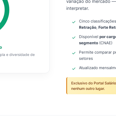
variação do mercado — 
interpretar.
Cinco classificaçõe
Retração
,
Forte Re
Disponível
por carg
segmento
(CNAE)
o
Permite comparar pro
mpla e diversidade de
setores
Atualizado mensal
Exclusivo do Portal Salári
nenhum outro lugar.