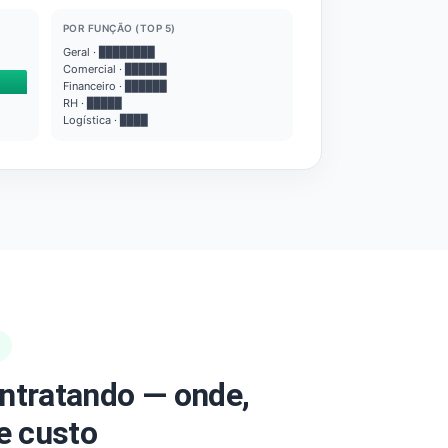
POR FUNÇÃO (TOP 5)
Geral · ████████
Comercial · ██████
Financeiro · ██████
RH · █████
Logística · ████
ntratando — onde,
e custo