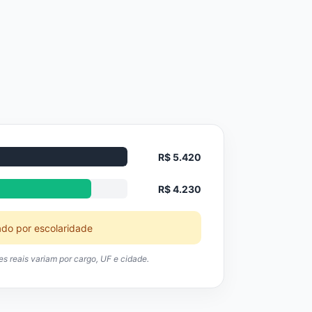
R$ 5.420
R$ 4.230
ado por escolaridade
res reais variam por cargo, UF e cidade.