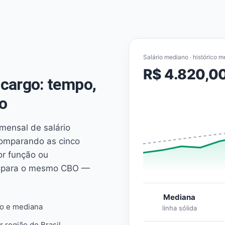
Salário mediano · histórico m
R$ 4.820,0
cargo: tempo,
o
mensal de salário
comparando as cinco
or função ou
es para o mesmo CBO —
Mediana
io e mediana
linha sólida
r região do Brasil