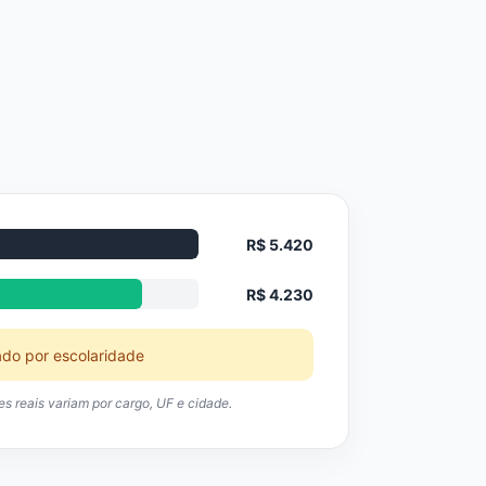
R$ 5.420
R$ 4.230
ado por escolaridade
res reais variam por cargo, UF e cidade.