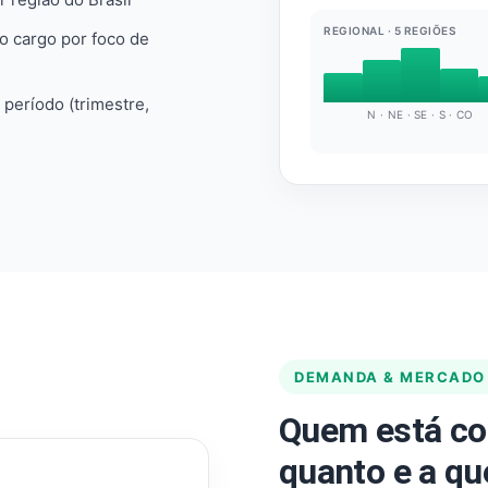
REGIONAL · 5 REGIÕES
do cargo por foco de
e período (trimestre,
N · NE · SE · S · CO
DEMANDA & MERCADO
Quem está co
quanto e a qu