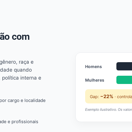
não com
 gênero, raça e
Homens
ridade quando
 política interna e
Mulheres
−22%
Gap:
· control
or cargo e localidade
Exemplo ilustrativo. Os valo
ade e profissionais