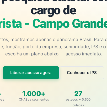
cargo de
rista - Campo Gran
antes, mostramos apenas o panorama Brasil. Para d
e, função, porte da empresa, senioridade, IPS e o 
escolha um plano abaixo — acesso imediato.
Liberar acesso agora
Conhecer o IPS
+
1.000+
27
ões
CNAEs / segmentos
estados + 5.600
cidades