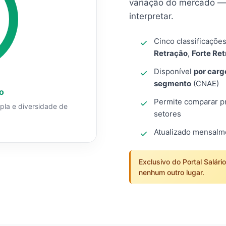
variação do mercado — 
interpretar.
Cinco classificaçõe
Retração
,
Forte Re
Disponível
por carg
segmento
(CNAE)
o
Permite comparar pro
mpla e diversidade de
setores
Atualizado mensal
Exclusivo do Portal Salári
nenhum outro lugar.