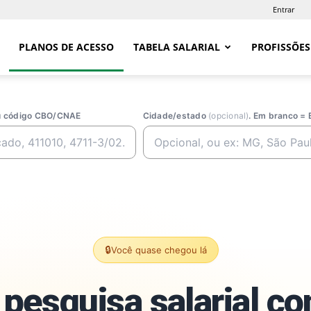
Entrar
PLANOS DE ACESSO
TABELA SALARIAL
PROFISSÕES
ou código CBO/CNAE
Cidade/estado
(opcional)
. Em branco = 
🔒
Você quase chegou lá
pesquisa salarial c