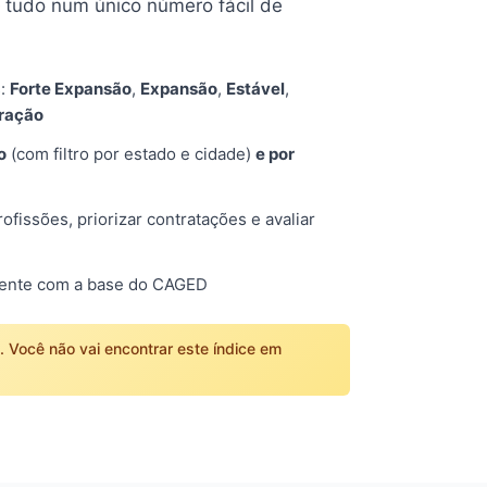
tudo num único número fácil de
s:
Forte Expansão
,
Expansão
,
Estável
,
tração
o
(com filtro por estado e cidade)
e por
fissões, priorizar contratações e avaliar
mente com a base do CAGED
o. Você não vai encontrar este índice em