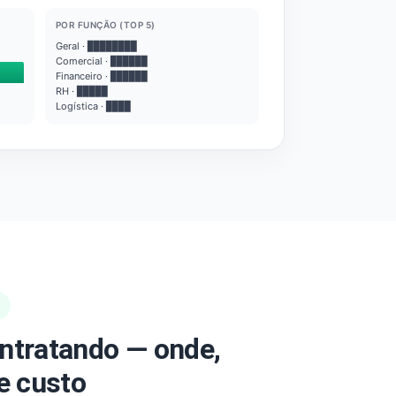
POR FUNÇÃO (TOP 5)
Geral · ████████
Comercial · ██████
Financeiro · ██████
RH · █████
Logística · ████
ntratando — onde,
e custo