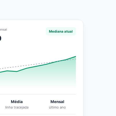
ensal
Mediana atual
0
Média
Mensal
linha tracejada
último ano