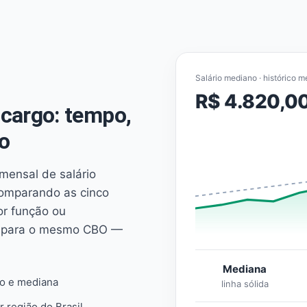
Salário mediano · histórico m
R$ 4.820,0
cargo: tempo,
o
mensal de salário
comparando as cinco
or função ou
es para o mesmo CBO —
Mediana
io e mediana
linha sólida
r região do Brasil