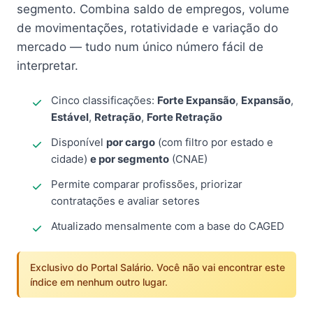
segmento. Combina saldo de empregos, volume
de movimentações, rotatividade e variação do
mercado — tudo num único número fácil de
interpretar.
Cinco classificações:
Forte Expansão
,
Expansão
,
Estável
,
Retração
,
Forte Retração
Disponível
por cargo
(com filtro por estado e
cidade)
e por segmento
(CNAE)
Permite comparar profissões, priorizar
contratações e avaliar setores
Atualizado mensalmente com a base do CAGED
Exclusivo do Portal Salário. Você não vai encontrar este
índice em nenhum outro lugar.