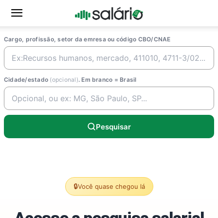
Cargo, profissão, setor da emresa ou código CBO/CNAE
Cidade/estado
(opcional)
. Em branco = Brasil
Pesquisar
🔒
Você quase chegou lá