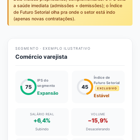
a saúde imediata (admissões + demissões); o Índice
de Futuro Setorial olha pra onde o setor está indo
(apenas novas contratações).
SEGMENTO · EXEMPLO ILUSTRATIVO
Comércio varejista
Índice de
IPS do
Futuro Setorial
segmento
75
45
EXCLUSIVO
Expansão
Estável
SALÁRIO REAL
VOLUME
+6,4%
−15,9%
Subindo
Desacelerando