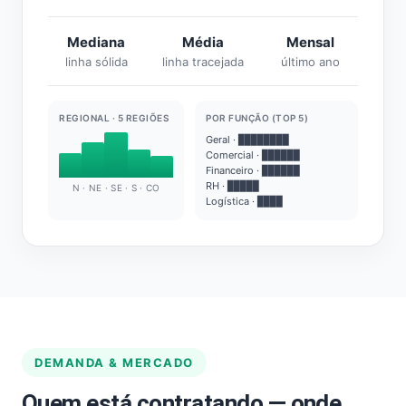
Mediana
Média
Mensal
linha sólida
linha tracejada
último ano
REGIONAL · 5 REGIÕES
POR FUNÇÃO (TOP 5)
Geral · ████████
Comercial · ██████
Financeiro · ██████
RH · █████
N · NE · SE · S · CO
Logística · ████
DEMANDA & MERCADO
Quem está contratando — onde,