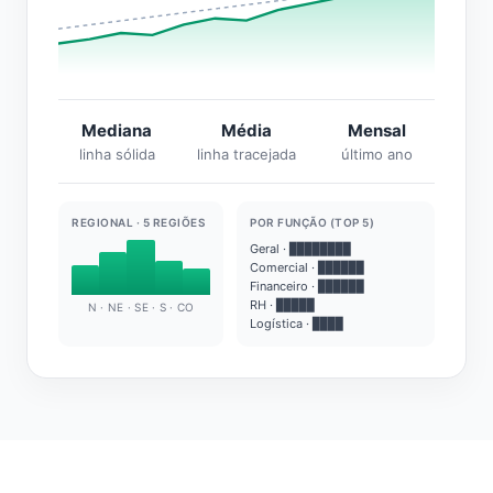
Mediana
Média
Mensal
linha sólida
linha tracejada
último ano
REGIONAL · 5 REGIÕES
POR FUNÇÃO (TOP 5)
Geral · ████████
Comercial · ██████
Financeiro · ██████
RH · █████
N · NE · SE · S · CO
Logística · ████