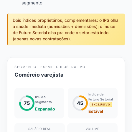
segmento
Dois índices proprietários, complementares: o IPS olha
a saúde imediata (admissões + demissões); o Índice
de Futuro Setorial olha pra onde o setor está indo
(apenas novas contratações).
SEGMENTO · EXEMPLO ILUSTRATIVO
Comércio varejista
Índice de
IPS do
Futuro Setorial
segmento
75
45
EXCLUSIVO
Expansão
Estável
SALÁRIO REAL
VOLUME