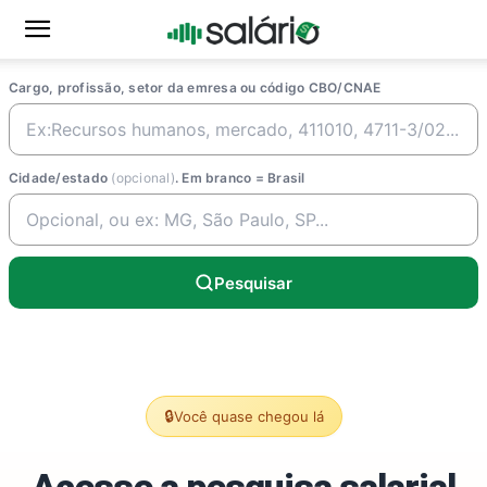
Cargo, profissão, setor da emresa ou código CBO/CNAE
Cidade/estado
(opcional)
. Em branco = Brasil
Pesquisar
🔒
Você quase chegou lá