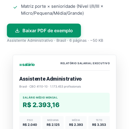
Matriz porte × senioridade (Nível I/II/III ×
Micro/Pequena/Média/Grande)
Baixar PDF de exemplo
Assistente Administrativo · Brasil · 6 páginas · ~50 KB
RELATÓRIO SALARIAL EXECUTIVO
⏐⏐⏐ salário
Assistente Administrativo
Brasil · CBO 4110-10 · 1.173.453 profissionais
SALÁRIO MÉDIO MENSAL
R$ 2.393,16
PISO
MEDIANA
MÉDIA
TETO
R$ 2.040
R$ 2.125
R$ 2.393
R$ 3.353