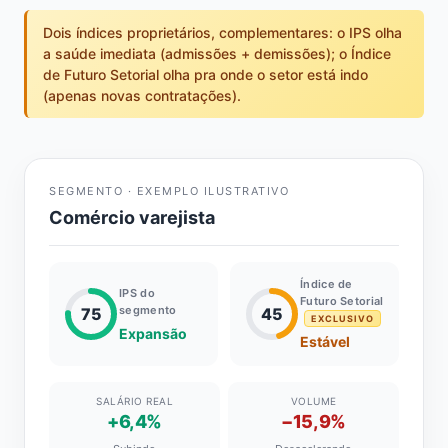
Dois índices proprietários, complementares: o IPS olha
a saúde imediata (admissões + demissões); o Índice
de Futuro Setorial olha pra onde o setor está indo
(apenas novas contratações).
SEGMENTO · EXEMPLO ILUSTRATIVO
Comércio varejista
Índice de
IPS do
Futuro Setorial
segmento
75
45
EXCLUSIVO
Expansão
Estável
SALÁRIO REAL
VOLUME
+6,4%
−15,9%