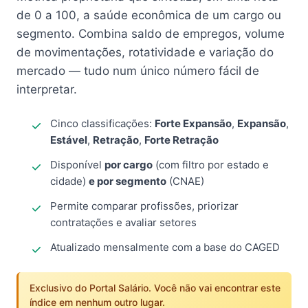
de 0 a 100, a saúde econômica de um cargo ou
segmento. Combina saldo de empregos, volume
de movimentações, rotatividade e variação do
mercado — tudo num único número fácil de
interpretar.
Cinco classificações:
Forte Expansão
,
Expansão
,
Estável
,
Retração
,
Forte Retração
Disponível
por cargo
(com filtro por estado e
cidade)
e por segmento
(CNAE)
Permite comparar profissões, priorizar
contratações e avaliar setores
Atualizado mensalmente com a base do CAGED
Exclusivo do Portal Salário. Você não vai encontrar este
índice em nenhum outro lugar.