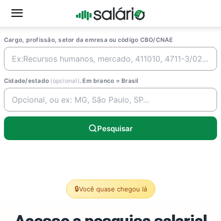
Cargo, profissão, setor da emresa ou código CBO/CNAE
Cidade/estado
(opcional)
. Em branco = Brasil
Pesquisar
🔒
Você quase chegou lá