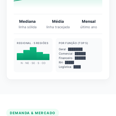
Mediana
Média
Mensal
linha sólida
linha tracejada
último ano
REGIONAL · 5 REGIÕES
POR FUNÇÃO (TOP 5)
Geral · ████████
Comercial · ██████
Financeiro · ██████
RH · █████
N · NE · SE · S · CO
Logística · ████
DEMANDA & MERCADO