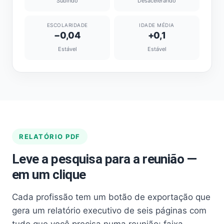
Subindo
Desacelerando
ESCOLARIDADE
IDADE MÉDIA
−0,04
+0,1
Estável
Estável
RELATÓRIO PDF
Leve a pesquisa para a reunião —
em um clique
Cada profissão tem um botão de exportação que
gera um relatório executivo de seis páginas com