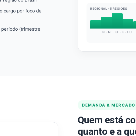
REGIONAL · 5 REGIÕES
do cargo por foco de
e período (trimestre,
N · NE · SE · S · CO
DEMANDA & MERCADO
Quem está co
quanto e a qu