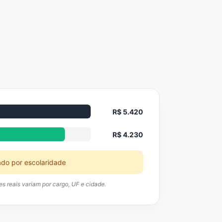
R$ 5.420
R$ 4.230
ado por escolaridade
res reais variam por cargo, UF e cidade.