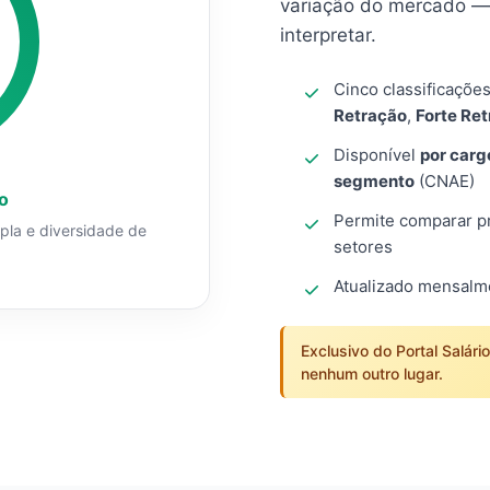
variação do mercado — 
interpretar.
Cinco classificaçõe
Retração
,
Forte Re
Disponível
por carg
segmento
(CNAE)
o
Permite comparar pro
mpla e diversidade de
setores
Atualizado mensal
Exclusivo do Portal Salári
nenhum outro lugar.