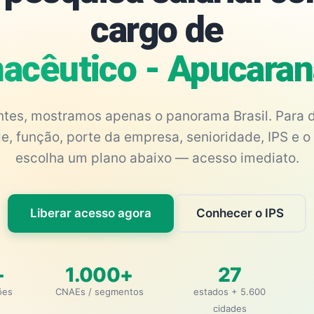
cargo de
acêutico - Apucara
antes, mostramos apenas o panorama Brasil. Para d
e, função, porte da empresa, senioridade, IPS e o 
escolha um plano abaixo — acesso imediato.
Liberar acesso agora
Conhecer o IPS
+
1.000+
27
ões
CNAEs / segmentos
estados + 5.600
cidades