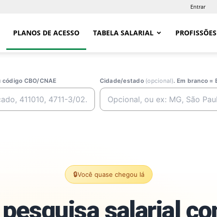
Entrar
PLANOS DE ACESSO
TABELA SALARIAL
PROFISSÕES
ou código CBO/CNAE
Cidade/estado
(opcional)
. Em branco = 
🔒
Você quase chegou lá
pesquisa salarial c