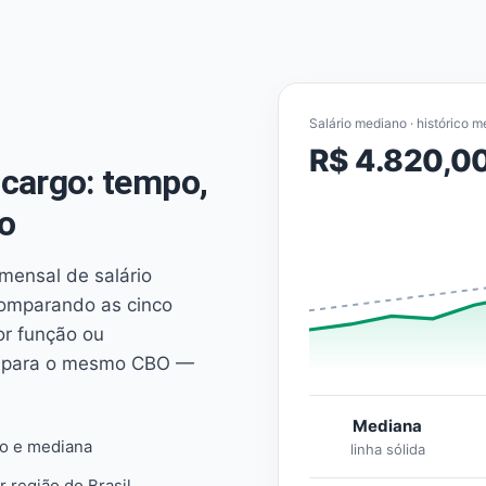
Salário mediano · histórico m
R$ 4.820,0
cargo: tempo,
o
mensal de salário
comparando as cinco
or função ou
es para o mesmo CBO —
Mediana
io e mediana
linha sólida
r região do Brasil