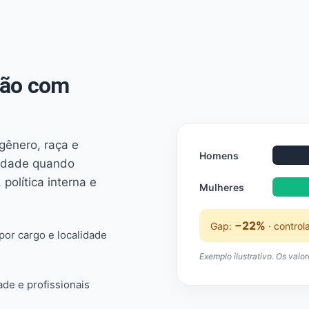
não com
 gênero, raça e
Homens
ridade quando
 política interna e
Mulheres
−22%
Gap:
· control
or cargo e localidade
Exemplo ilustrativo. Os valo
ade e profissionais