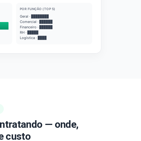
POR FUNÇÃO (TOP 5)
Geral · ████████
Comercial · ██████
Financeiro · ██████
RH · █████
Logística · ████
ntratando — onde,
e custo