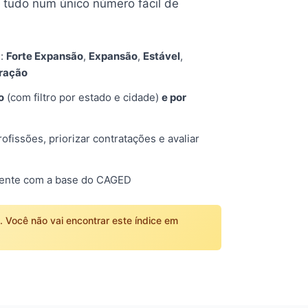
tudo num único número fácil de
s:
Forte Expansão
,
Expansão
,
Estável
,
tração
o
(com filtro por estado e cidade)
e por
fissões, priorizar contratações e avaliar
mente com a base do CAGED
o. Você não vai encontrar este índice em