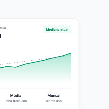
ensal
Mediana atual
0
Média
Mensal
linha tracejada
último ano