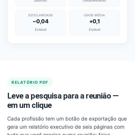
Subindo
Desacelerando
ESCOLARIDADE
IDADE MÉDIA
−0,04
+0,1
Estável
Estável
RELATÓRIO PDF
Leve a pesquisa para a reunião —
em um clique
Cada profissão tem um botão de exportação que
gera um relatório executivo de seis páginas com