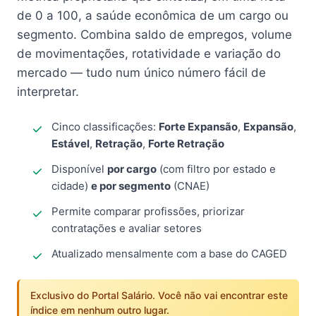
de 0 a 100, a saúde econômica de um cargo ou
segmento. Combina saldo de empregos, volume
de movimentações, rotatividade e variação do
mercado — tudo num único número fácil de
interpretar.
Cinco classificações:
Forte Expansão
,
Expansão
,
Estável
,
Retração
,
Forte Retração
Disponível
por cargo
(com filtro por estado e
cidade)
e por segmento
(CNAE)
Permite comparar profissões, priorizar
contratações e avaliar setores
Atualizado mensalmente com a base do CAGED
Exclusivo do Portal Salário. Você não vai encontrar este
índice em nenhum outro lugar.