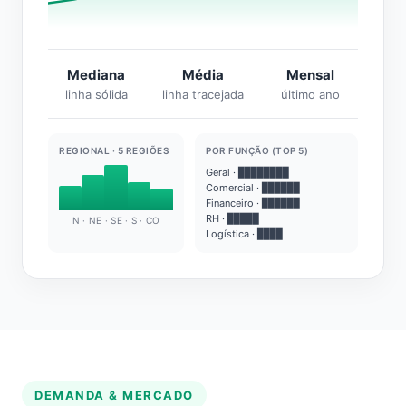
Mediana
Média
Mensal
linha sólida
linha tracejada
último ano
REGIONAL · 5 REGIÕES
POR FUNÇÃO (TOP 5)
Geral · ████████
Comercial · ██████
Financeiro · ██████
RH · █████
N · NE · SE · S · CO
Logística · ████
DEMANDA & MERCADO