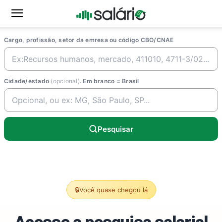
Cargo, profissão, setor da emresa ou código CBO/CNAE
Cidade/estado
(opcional)
. Em branco = Brasil
Pesquisar
🔒
Você quase chegou lá