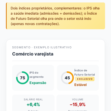
Dois índices proprietários, complementares: o IPS olha
a saúde imediata (admissões + demissões); o Índice
de Futuro Setorial olha pra onde o setor está indo
(apenas novas contratações).
SEGMENTO · EXEMPLO ILUSTRATIVO
Comércio varejista
Índice de
IPS do
Futuro Setorial
segmento
75
45
EXCLUSIVO
Expansão
Estável
SALÁRIO REAL
VOLUME
+6,4%
−15,9%