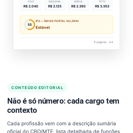
PISO
MEDIANA
MÉDIA
TETO
R$ 2.040
R$ 2.125
R$ 2.393
R$ 3.353
IPS — ÍNDICE PORTAL SALÁRIO
55
Estável
6 páginas · A4
CONTEÚDO EDITORIAL
Não é só número: cada cargo tem
contexto
Cada profissão vem com a descrição sumária
oficial do CBO/MTE, lista detalhada de funções