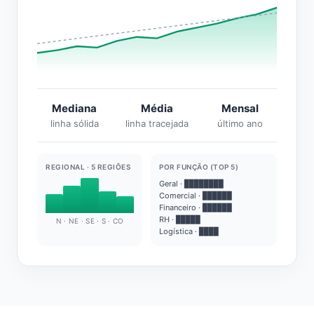
Mediana
Média
Mensal
linha sólida
linha tracejada
último ano
REGIONAL · 5 REGIÕES
POR FUNÇÃO (TOP 5)
Geral · ████████
Comercial · ██████
Financeiro · ██████
RH · █████
N · NE · SE · S · CO
Logística · ████