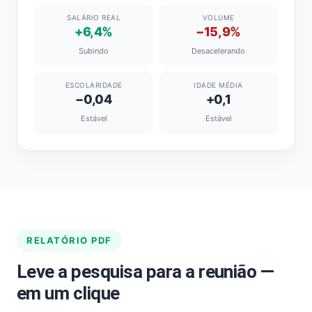
SALÁRIO REAL
VOLUME
+6,4%
−15,9%
Subindo
Desacelerando
ESCOLARIDADE
IDADE MÉDIA
−0,04
+0,1
Estável
Estável
RELATÓRIO PDF
Leve a pesquisa para a reunião —
em um clique