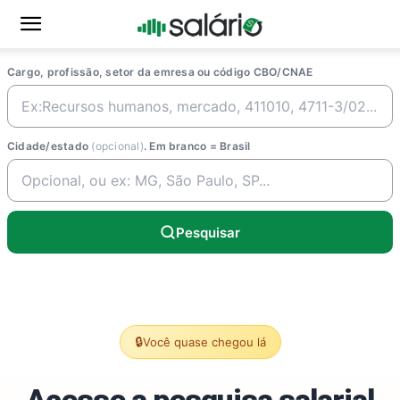
Cargo, profissão, setor da emresa ou código CBO/CNAE
Cidade/estado
(opcional)
. Em branco = Brasil
Pesquisar
🔒
Você quase chegou lá